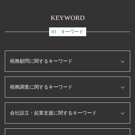
KEYWORD
03 キーワード
税務顧問に関するキーワード
ものづくり補助金とは
税務調査に関するキーワード
税理士 顧問契約
日本政策金融公庫
顧問税理士 メリット
節税 保険
経理指導 税理士
会社設立・起業支援に関するキーワード
税務調査 無申告
補助金 助成金
役員報酬 節税
税理士 役割
税務調査 時期
税務申告書 とは
会社設立後 届出
税務調査 入りやすい