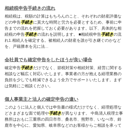
相続税申告手続きの流れ
相続税は、税額の計算はもちろんのこと、それぞれの財産評価な
どの申告
手続き
に莫大な時間と労力を必要とするため、事前に申
告までの流れを把握しておく必要があります。以下、具体的な相
続税の申告
手続き
の流れを説明します。 ■相続税申告
手続き
の流
れ1.相続人を確定する。被相続人の財産を誰が引き継ぐのかなど
を、戸籍謄本を元に法...
会社員でも確定申告をしたほうが良い場合
確定申告
手続き
だけでなく、節税対策や相続対策、経営に関する
相談など幅広く対応いたします。事業者の方が抱える経理業務の
負担を少しでも軽減できるよう全力でサポートいたします。まず
は気軽にご相談ください。
個人事業主と法人の確定申告の違い
このように法人と個人では申告書の様式だけでなく、経理処理な
どさまざまな面で処理や
手続き
が異なります。 中島清人税理士事
務所はおもに三重県の四日市市、桑名市、熊野市、いなべ市、鈴
鹿市を中心に、愛知県、岐阜県などのお客様からご相談を承って