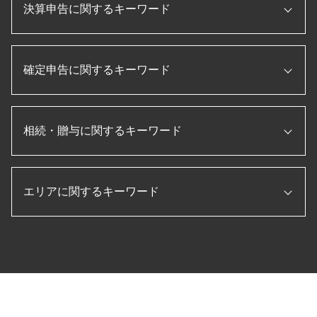
事業再構築 補助金
決算申告に関するキーワード
会社設立 助成金
税務調査 修正申告
信用保証協会 融資
合同会社 設立 流れ
税務調査 法人
企業 資金調達
法人設立届出書
国税局 査察 流れ
pl 表
記帳代行 とは
法人 設立後 手続き
個人事業主 赤字 税務調査
確定申告に関するキーワード
月次決算 流れ
事業承継 補助金
株式会社 設立 流れ
税務調査 準備
キャッシュフロー計算書 とは
法人 節税
会社設立 定款
相続税 税務調査 一般家庭
月次決算 とは
プロパー融資 とは
会社設立 流れ
etax 確定申告
税務調査 流れ
決算書 作成 手順
税務申告書 作成 税理士
個人事業主 法人化
相続・贈与に関するキーワード
転職 確定申告
税務調査 必要書類
損益計算書 とは
ものづくり補助金 条件
法人 税金 種類
住宅ローン 確定申告
税務調査 内容
経営管理 とは
顧問税理士 とは
補助金 助成金 違い
確定申告 やり方
税務調査 とは
決算 とは
贈与税 非課税
法人税 申告書 作成
会社 資本金 とは
個人事業主 白色申告
税務調査 追徴課税
賃借対照表 損益計算書
エリアに関するキーワード
配偶者居住権 相続税
資金調達 とは
法人化 メリット
確定申告 スマホ
決算 対策
月次決算 目的
生前贈与 現金 手渡し
合同会社 設立 ひとりで
消費税 確定申告 個人事業主
法人 節税
経常利益 計算
生前贈与 現金
会社設立 費用 経費
副業 確定申告
税務顧問 三重県 税理士 相談
税務調査 税理士 立会
キャッシュフロー計算書 作り方
マンション 相続税 対策
会社設立 資本金
転職 確定申告 不要
税務調査 津島市 税理士 相談
法人 税金 対策
年次決算
贈与 3年以内
起業 補助金
法人税 確定申告書
生前対策 津島市 税理士 相談
法人税 申告書 作成手順
相続税 修正申告
新規開業資金 日本政策金融公庫
確定申告 流れ
税務調査 四日市市 税理士 相談
決算 流れ
納税 対策
個人事業主 法人成り
確定申告 退職金
税務顧問 伊勢市 税理士 相談
相続税申告 必要書類
起業 助成金