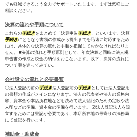
でも軽減できるよう全力でサポートいたします。まずは気軽にご
相談ください。
決算の流れや手順について
これらの
手続き
をまとめて「決算申告
手続き
」といいます。決算
手続き
にともなう書類の作成から提出までを迅速に対応するため
には、具体的な決算の流れと手順を把握しておかなければなりま
せん。 ■決算の流れと手順原則として、年次決算と同時に法人税
申告書の作成と税金の納付をおこないます。以下、決算の流れに
ついて順を追ってみてい...
会社設立の流れと必要書類
①法人登記の前の
手続き
法人登記前の
手続き
としては法人登記用
の書類の作成がメインになります。法人の代表者や法人の業務内
容、資本金や本店所在地などを決めて法人登記のための定款や法
人印などの準備、資本金の準備を行います。 ②法人登記法人を設
立するためには登記が必要であり、本店所在地の最寄りの法務局
にて登記を行います。
補助金・助成金