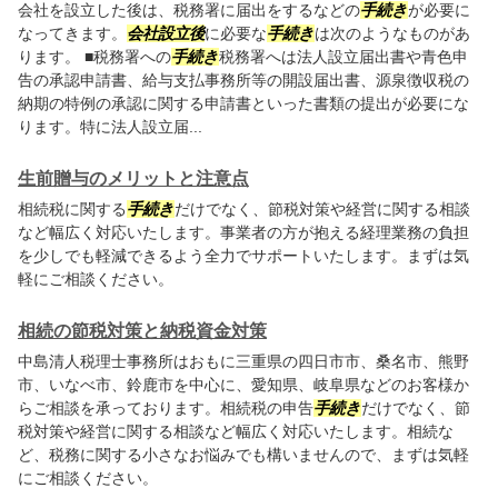
会社を設立した後は、税務署に届出をするなどの
手続き
が必要に
なってきます。
会社設立後
に必要な
手続き
は次のようなものがあ
ります。 ■税務署への
手続き
税務署へは法人設立届出書や青色申
告の承認申請書、給与支払事務所等の開設届出書、源泉徴収税の
納期の特例の承認に関する申請書といった書類の提出が必要にな
ります。特に法人設立届...
生前贈与のメリットと注意点
相続税に関する
手続き
だけでなく、節税対策や経営に関する相談
など幅広く対応いたします。事業者の方が抱える経理業務の負担
を少しでも軽減できるよう全力でサポートいたします。まずは気
軽にご相談ください。
相続の節税対策と納税資金対策
中島清人税理士事務所はおもに三重県の四日市市、桑名市、熊野
市、いなべ市、鈴鹿市を中心に、愛知県、岐阜県などのお客様か
らご相談を承っております。相続税の申告
手続き
だけでなく、節
税対策や経営に関する相談など幅広く対応いたします。相続な
ど、税務に関する小さなお悩みでも構いませんので、まずは気軽
にご相談ください。