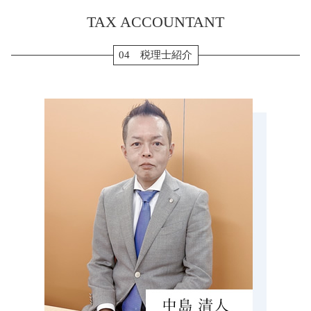
住宅借入金等特別控除 申告書
税務調査 津市 税理士 相談
相続税 申告 期限
所得税 確定申告
TAX ACCOUNTANT
生前対策 岐阜県 税理士 相談
相続税 節税
個人事業主 青色申告
相続税 愛西市 税理士 相談
生前贈与 110万円
法人 確定申告 提出書類
贈与 岐阜県 税理士 相談
04 税理士紹介
相続税 払えない
年末調整 保険料控除
生前対策 津市 税理士 相談
相続税 申告書 添付書類
確定申告 源泉徴収票
税務顧問 四日市市 税理士 相談
配偶者居住権 節税
確定申告 個人事業主
贈与 津市 税理士 相談
相続税 計算 土地
ふるさと納税 確定申告
贈与 津島市 税理士 相談
生前贈与 孫
税務顧問 桑名市 税理士 相談
生前贈与 メリット
生前対策 四日市市 税理士 相談
相続 流れ
決算申告 津島市 税理士 相談
小規模宅地 特例 相続税
決算申告 桑名市 税理士 相談
生前対策 弥富市 税理士 相談
相続税 あま市 税理士 相談
生前対策 愛知県 税理士 相談