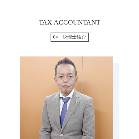
月次決算 目的
贈与 3年以内
個人事業主 法人化 デメリット
年末調整 保険料控除
贈与 菰野町 税理士 相談
相続 流れ
会社 資本金 とは
法人 確定申告 提出書類
生前対策 松坂市 税理士 相談
生前贈与 110万円
ふるさと納税 確定申告
TAX ACCOUNTANT
相続税 名張市 税理士 相談
相続税 修正申告
転職 確定申告 不要
税務調査 四日市市 税理士 相談
生前贈与 孫
法人税 確定申告書
確定申告 津市 税理士 相談
04 税理士紹介
相続税申告 必要書類
確定申告 スマホ
確定申告 四日市市 税理士 相談
相続税 申告書 添付書類
確定申告 源泉徴収票
生前対策 名張市 税理士 相談
マンション 相続税 対策
確定申告 やり方
税務調査 いなべ市 税理士 相談
生前贈与 現金
etax 確定申告
相続税 愛知県 税理士 相談
納税 資金
会社設立 桑名市 税理士 相談
相続税 払えない
贈与 四日市市 税理士 相談
小規模宅地 特例 相続税
生前対策 あま市 税理士 相談
生前贈与 メリット
会社設立 亀山市 税理士 相談
税務調査 三重県 税理士 相談
会社設立 伊賀市 税理士 相談
税務顧問 津島市 税理士 相談