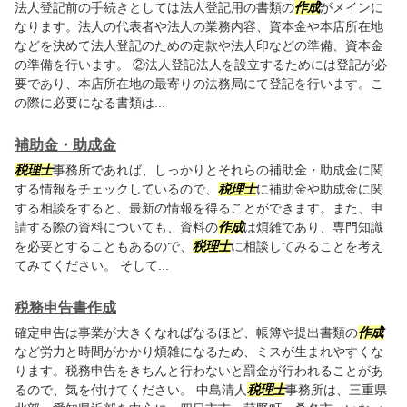
法人登記前の手続きとしては法人登記用の書類の
作成
がメインに
なります。法人の代表者や法人の業務内容、資本金や本店所在地
などを決めて法人登記のための定款や法人印などの準備、資本金
の準備を行います。 ②法人登記法人を設立するためには登記が必
要であり、本店所在地の最寄りの法務局にて登記を行います。こ
の際に必要になる書類は...
補助金・助成金
税理士
事務所であれば、しっかりとそれらの補助金・助成金に関
する情報をチェックしているので、
税理士
に補助金や助成金に関
する相談をすると、最新の情報を得ることができます。また、申
請する際の資料についても、資料の
作成
は煩雑であり、専門知識
を必要とすることもあるので、
税理士
に相談してみることを考え
てみてください。 そして...
税務申告書作成
確定申告は事業が大きくなればなるほど、帳簿や提出書類の
作成
など労力と時間がかかり煩雑になるため、ミスが生まれやすくな
ります。税務申告をきちんと行わないと罰金が行われることがあ
るので、気を付けてください。 中島清人
税理士
事務所は、三重県