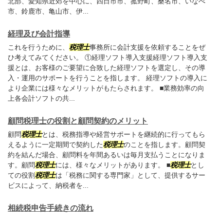
北部、愛知県近郊を中心に、四日市市、菰野町、桑名市、いなべ
市、鈴鹿市、亀山市、伊...
経理及び会計指導
これを行うために、
税理士
事務所に会計支援を依頼することをぜ
ひ考えてみてください。 ①経理ソフト導入支援経理ソフト導入支
援とは、お客様のご要望に合致した経理ソフトを選定し、その導
入・運用のサポートを行うことを指します。 経理ソフトの導入に
より企業には様々なメリットがもたらされます。 ■業務効率の向
上各会計ソフトの共...
顧問税理士の役割と顧問契約のメリット
顧問
税理士
とは、税務指導や経営サポートを継続的に行ってもら
えるように一定期間で契約した
税理士
のことを指します。顧問契
約を結んだ場合、顧問料を年間あるいは毎月支払うことになりま
す。顧問
税理士
には、様々なメリットがあります。 ■
税理士
とし
ての役割
税理士
は「税務に関する専門家」として、提供するサー
ビスによって、納税者を...
相続税申告手続きの流れ