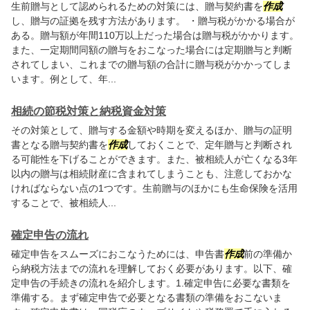
生前贈与として認められるための対策には、贈与契約書を
作成
し、贈与の証拠を残す方法があります。 ・贈与税がかかる場合が
ある。贈与額が年間110万以上だった場合は贈与税がかかります。
また、一定期間同額の贈与をおこなった場合には定期贈与と判断
されてしまい、これまでの贈与額の合計に贈与税がかかってしま
います。例として、年...
相続の節税対策と納税資金対策
その対策として、贈与する金額や時期を変えるほか、贈与の証明
書となる贈与契約書を
作成
しておくことで、定年贈与と判断され
る可能性を下げることができます。また、被相続人が亡くなる3年
以内の贈与は相続財産に含まれてしまうことも、注意しておかな
ければならない点の1つです。生前贈与のほかにも生命保険を活用
することで、被相続人...
確定申告の流れ
確定申告をスムーズにおこなうためには、申告書
作成
前の準備か
ら納税方法までの流れを理解しておく必要があります。以下、確
定申告の手続きの流れを紹介します。1.確定申告に必要な書類を
準備する。まず確定申告で必要となる書類の準備をおこないま