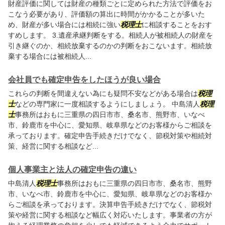
財産評価に関しては財産の種類ごとに定められた方法で評価をお
こなう必要があり、評価額の算出に時間がかかることが多いた
め、財産が多い場合には相続に強い
税理士
に相談することをおす
すめします。 3.遺産承継判断をする。相続人が被相続人の財産を
引き継ぐのか、相続放棄するのかの判断をおこないます。相続放
棄する場合には被相続人...
会社員でも確定申告をしたほうが良い場合
これらの判断を間違えない為にも疑問不安などがある場合は
税理
士
などの専門家に一度相談するようにしましょう。 中島清人
税理
士
事務所はおもに三重県の四日市市、桑名市、熊野市、いなべ
市、鈴鹿市を中心に、愛知県、岐阜県などのお客様からご相談を
承っております。確定申告手続きだけでなく、節税対策や相続対
策、経営に関する相談など...
個人事業主と法人の確定申告の違い
中島清人
税理士
事務所はおもに三重県の四日市市、桑名市、熊野
市、いなべ市、鈴鹿市を中心に、愛知県、岐阜県などのお客様か
らご相談を承っております。決算申告手続きだけでなく、節税対
策や経営に関する相談など幅広く対応いたします。事業者の方が