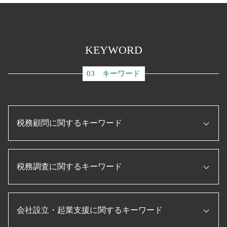
KEYWORD
03 キーワード
税務顧問に関するキーワード
信用保証協会 融資
税務調査に関するキーワード
税理士 役割
顧問税理士 メリット
税務申告書 作成 税理士
個人事業主 赤字 税務調査
プロパー融資 とは
会社設立・起業支援に関するキーワード
相続税 税務調査 一般家庭
企業 資金調達
税務調査 準備