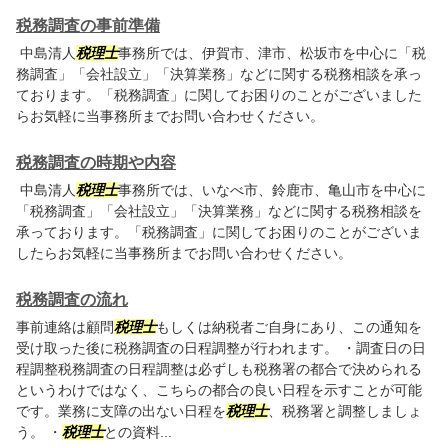
税務調査の事前準備
中島清人
税理士
事務所では、伊賀市、津市、松坂市を中心に「税
務調査」「会社設立」「決算業務」などに関する税務相談を承っ
ております。「税務調査」に関してお困りのことがございました
らお気軽に当事務所までお問い合わせください。
税務調査の時期や内容
中島清人
税理士
事務所では、いなべ市、鈴鹿市、亀山市を中心に
「税務調査」「会社設立」「決算業務」などに関する税務相談を
承っております。「税務調査」に関してお困りのことがございま
したらお気軽に当事務所までお問い合わせください。
税務調査の流れ
事前連絡は顧問
税理士
もしくは納税者ご自身にあり、この通知を
受け取った後に税務調査の日程調整が行われます。 ・調査日の日
程調整税務調査の日程調整は必ずしも税務署の都合で決められる
というわけではなく、こちらの都合の良い日程を示すことが可能
です。業務に支障の出ない日程を
税理士
、税務署と調整しましょ
う。 ・
税理士
との資料...