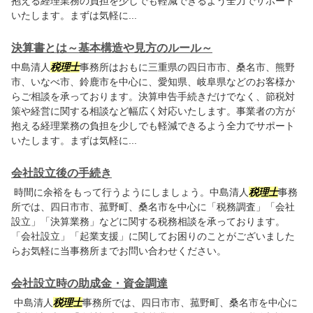
抱える経理業務の負担を少しでも軽減できるよう全力でサポート
いたします。まずは気軽に...
決算書とは～基本構造や見方のルール～
中島清人
税理士
事務所はおもに三重県の四日市市、桑名市、熊野
市、いなべ市、鈴鹿市を中心に、愛知県、岐阜県などのお客様か
らご相談を承っております。決算申告手続きだけでなく、節税対
策や経営に関する相談など幅広く対応いたします。事業者の方が
抱える経理業務の負担を少しでも軽減できるよう全力でサポート
いたします。まずは気軽に...
会社設立後の手続き
時間に余裕をもって行うようにしましょう。中島清人
税理士
事務
所では、四日市市、菰野町、桑名市を中心に「税務調査」「会社
設立」「決算業務」などに関する税務相談を承っております。
「会社設立」「起業支援」に関してお困りのことがございました
らお気軽に当事務所までお問い合わせください。
会社設立時の助成金・資金調達
中島清人
税理士
事務所では、四日市市、菰野町、桑名市を中心に