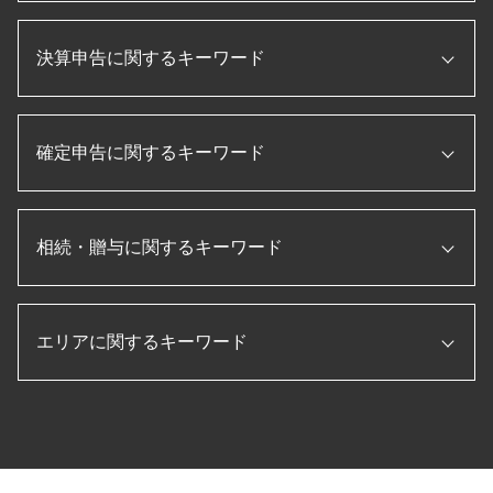
事業再構築 補助金
税務調査 税理士 立会
ものづくり補助金とは
会社設立 助成金
節税 保険
記帳代行 とは
決算申告に関するキーワード
会社設立 資本金
税務調査 追徴課税
税理士 顧問契約
新規開業資金 日本政策金融公庫
税務調査 立会
事業承継 補助金
合同会社 設立 ひとりで
税務調査 とは
法人税 申告書 作成手順
経理指導 税理士
会社設立後 届出
国税局 査察 流れ
確定申告に関するキーワード
決算書 作成 手順
資金調達 とは
合同会社 設立 流れ
役員報酬 節税
pl 表
ものづくり補助金 条件
株式会社 設立 流れ
税務調査 内容
月次決算 流れ
顧問税理士 とは
法人化 メリット
副業 確定申告
法人 節税
キャッシュフロー計算書 とは
補助金 助成金
会社設立後 手続き
相続・贈与に関するキーワード
確定申告 個人事業主
税務調査 法人
経営管理 とは
日本政策金融公庫
法人 設立後 手続き
確定申告 退職金
税務調査 必要書類
決算 とは
法人税 申告書 作成
個人事業主 法人化
消費税 確定申告 個人事業主
税務調査 修正申告
月次決算 とは
相続税 申告 期限
税務申告書 とは
会社設立 流れ
住宅ローン 確定申告
税務調査 入りやすい
経常利益 計算
エリアに関するキーワード
配偶者居住権 相続税
法人 節税
起業 助成金
所得税 確定申告
法人 税金 対策
決算 流れ
贈与税 非課税
会社設立 費用 経費
個人事業主 青色申告
税務調査 流れ
キャッシュフロー計算書 作り方
配偶者居住権 節税
会社設立 定款
個人事業主 白色申告
相続税 愛西市 税理士 相談
税務調査 無申告
賃借対照表 損益計算書
相続税 計算 土地
法人 税金 種類
確定申告 流れ
決算申告 海津市 税理士 相談
税務調査 時期
年次決算
相続税 節税
法人設立届出書
住宅借入金等特別控除 申告書
会社設立 四日市市 税理士 相談
損益計算書 とは
生前贈与 現金 手渡し
個人事業主 法人成り
確定申告 医療費 控除
税務顧問 弥富市 税理士 相談