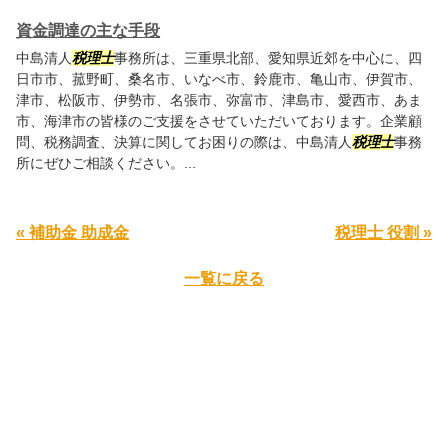
資金調達の主な手段
中島清人
税理士
事務所は、三重県北部、愛知県近郊を中心に、四
日市市、菰野町、桑名市、いなべ市、鈴鹿市、亀山市、伊賀市、
津市、松阪市、伊勢市、名張市、弥富市、津島市、愛西市、あま
市、海津市の皆様のご支援をさせていただいております。企業顧
問、税務調査、決算に関してお困りの際は、中島清人
税理士
事務
所にぜひご相談ください。...
« 補助金 助成金
税理士 役割 »
一覧に戻る