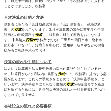
す。確定申告書は、国税庁のウェブサイトや税務署で手に入れる
ことができるほか、税務署...
月次決算の目的と方法
試算表にあたる「合計残高試算表」「合計試算表」「残高試算
表」の
作成
をおこないます。3.月次決算書のほかに前年度や年間
計画との比較資料を
作成
し、経営側に対して報告をおこないま
す。 中島清人
税理士
事務所はおもに三重県の四日市市、桑名市、
熊野市、いなべ市、鈴鹿市を中心に、愛知県、岐阜県などのお客
様からご相談を承っており...
決算の流れや手順について
法人には決算書と法人税申告書の提出が義務付けられているた
め、決算日から2ヶ月以内に書類を
作成
の上、税務署に提出する必
要があります。これらの手続きをまとめて「決算申告手続き」と
いいます。決算手続きにともなう書類の
作成
から提出までを迅速
に対応するためには、具体的な決算の流れと手順を把握しておか
なければなりません。
会社設立の流れと必要書類