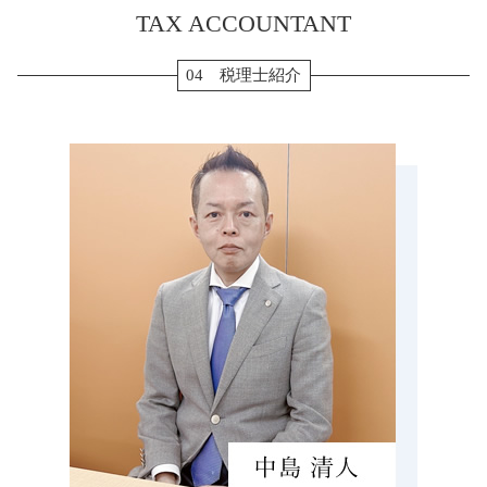
納税 対策
転職 確定申告
TAX ACCOUNTANT
生前対策 津市 税理士 相談
贈与税 非課税
確定申告 源泉徴収票
生前対策 あま市 税理士 相談
納税 資金
年末調整 保険料控除
生前対策 津島市 税理士 相談
04 税理士紹介
相続 流れ
住宅ローン 確定申告
相続税 鈴鹿市 税理士 相談
生前贈与 110万円
転職 確定申告 不要
確定申告 海津市 税理士 相談
配偶者居住権 相続税
確定申告 退職金
会社設立 三重県 税理士 相談
相続税 節税
確定申告 時期
確定申告 いなべ市 税理士 相談
相続税 計算 土地
会社設立 いなべ市 税理士 相談
生前贈与 メリット
税務調査 亀山市 税理士 相談
相続税 修正申告
贈与 弥富市 税理士 相談
相続税 申告書 添付書類
税務調査 愛知県 税理士 相談
生前対策 松坂市 税理士 相談
贈与 亀山市 税理士 相談
確定申告 菰野町 税理士 相談