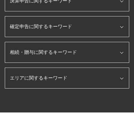
決算申告に関するキーワード
起業 助成金
税務調査 修正申告
ものづくり補助金 条件
法人化 メリット
個人事業主 赤字 税務調査
企業 資金調達
会社設立 助成金
国税局 査察 流れ
月次決算 目的
顧問税理士 とは
新規開業資金 日本政策金融公庫
決算 対策
確定申告に関するキーワード
経営管理 とは
税理士 役割
会社 資本金 とは
税務調査 必要書類
キャッシュフロー計算書 作り方
プロパー融資 とは
会社設立 費用 経費
税務調査 追徴課税
損益計算書 とは
税理士 顧問契約
法人設立届出書
消費税 確定申告 個人事業主
税務調査 入りやすい
賃借対照表 損益計算書
信用保証協会 融資
会社設立 定款
相続・贈与に関するキーワード
確定申告 スマホ
税務調査 立会
決算 とは
補助金 助成金
会社設立後 届出
ふるさと納税 確定申告
税務調査 税理士 立会
決算書 作成 手順
法人 節税
合同会社 設立 流れ
確定申告 流れ
税務調査 準備
月次決算 流れ
相続税申告 必要書類
経理指導 税理士
会社設立 資本金
個人事業主 白色申告
税務調査 流れ
キャッシュフロー計算書 とは
エリアに関するキーワード
生前贈与 現金 手渡し
日本政策金融公庫
補助金 助成金 違い
法人税 確定申告書
節税 保険
月次決算 とは
小規模宅地 特例 相続税
法人 税金 種類
法人 確定申告 提出書類
税務調査 法人
年次決算
生前贈与 現金
会社設立後 手続き
確定申告 やり方
税務顧問 岐阜県 税理士 相談
税務調査 とは
pl 表
相続税 申告 期限
会社設立 流れ
住宅借入金等特別控除 申告書
決算申告 いなべ市 税理士 相談
役員報酬 節税
決算 流れ
マンション 相続税 対策
法人 設立後 手続き
確定申告 個人事業主
決算申告 名張市 税理士 相談
法人税 申告書 作成手順
贈与 3年以内
起業 補助金
確定申告 医療費 控除
贈与 名張市 税理士 相談
経常利益 計算
相続税 払えない
個人事業主 法人化
etax 確定申告
贈与 鈴鹿市 税理士 相談
配偶者居住権 節税
個人事業主 法人成り
所得税 確定申告
会社設立 桑名市 税理士 相談