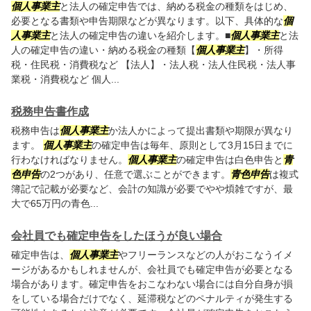
個人事業主
と法人の確定申告では、納める税金の種類をはじめ、
必要となる書類や申告期限などが異なります。以下、具体的な
個
人事業主
と法人の確定申告の違いを紹介します。■
個人事業主
と法
人の確定申告の違い・納める税金の種類【
個人事業主
】・所得
税・住民税・消費税など 【法人】・法人税・法人住民税・法人事
業税・消費税など 個人...
税務申告書作成
税務申告は
個人事業主
か法人かによって提出書類や期限が異なり
ます。
個人事業主
の確定申告は毎年、原則として3月15日までに
行わなければなりません。
個人事業主
の確定申告は白色申告と
青
色申告
の2つがあり、任意で選ぶことができます。
青色申告
は複式
簿記で記載が必要など、会計の知識が必要でやや煩雑ですが、最
大で65万円の青色...
会社員でも確定申告をしたほうが良い場合
確定申告は、
個人事業主
やフリーランスなどの人がおこなうイメ
ージがあるかもしれませんが、会社員でも確定申告が必要となる
場合があります。確定申告をおこなわない場合には自分自身が損
をしている場合だけでなく、延滞税などのペナルティが発生する