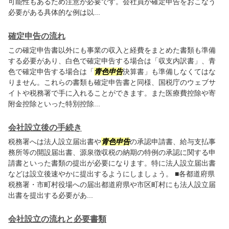
可能性もあるため注意が必要です。会社員が確定申告をおこなう
必要がある具体的な例は以...
確定申告の流れ
この確定申告書以外にも事業の収入と経費をまとめた書類も準備
する必要があり、白色で確定申告する場合は「収支内訳書」、青
色で確定申告する場合は「
青色申告
決算書」も準備しなくてはな
りません。これらの書類も確定申告書と同様、国税庁のウェブサ
イトや税務署で手に入れることができます。また医療費控除や寄
附金控除といった特別控除...
会社設立後の手続き
税務署へは法人設立届出書や
青色申告
の承認申請書、給与支払事
務所等の開設届出書、源泉徴収税の納期の特例の承認に関する申
請書といった書類の提出が必要になります。特に法人設立届出書
などは設立後速やかに提出するようにしましょう。 ■各都道府県
税務署・市町村役場への届出都道府県や市区町村にも法人設立届
出書を提出する必要があ...
会社設立の流れと必要書類