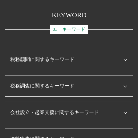
KEYWORD
03 キーワード
税務顧問に関するキーワード
税務申告書 とは
税務調査に関するキーワード
資金調達 とは
ものづくり補助金とは
事業再構築 補助金
法人 節税
記帳代行 とは
会社設立・起業支援に関するキーワード
税務調査 時期
法人税 申告書 作成
税務調査 無申告
事業承継 補助金
法人 税金 対策
税務申告書 作成 税理士
合同会社 設立 ひとりで
税務調査 内容
顧問税理士 メリット