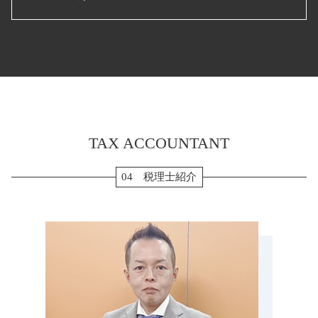
確定申告 退職金
個人事業主 赤字 税務調査
pl 表
マンション 相続税 対策
法人 設立後 手続き
確定申告 やり方
税務調査 必要書類
経常利益 計算
配偶者居住権 相続税
会社設立 流れ
etax 確定申告
税務顧問 津市 税理士 相談
税務調査 立会
賃借対照表 損益計算書
贈与税 非課税
起業 助成金
住宅借入金等特別控除 申告書
税務調査 愛知県 税理士 相談
決算 対策
月次決算 目的
相続税 節税
合同会社 設立 ひとりで
個人事業主 白色申告
決算申告 いなべ市 税理士 相談
年次決算
生前贈与 現金
法人設立届出書
確定申告 スマホ
税務調査 鈴鹿市 税理士 相談
月次決算 流れ
納税 資金
個人事業主 法人化
確定申告 源泉徴収票
相続税 菰野町 税理士 相談
相続税 申告書 添付書類
法人 税金 種類
確定申告 流れ
決算申告 あま市 税理士 相談
配偶者居住権 節税
年末調整 保険料控除
TAX ACCOUNTANT
会社設立 菰野町 税理士 相談
相続税 計算 土地
転職 確定申告 不要
会社設立 四日市市 税理士 相談
相続税 申告 期限
個人事業主 青色申告
確定申告 菰野町 税理士 相談
04 税理士紹介
生前贈与 メリット
法人税 確定申告書
税務調査 松坂市 税理士 相談
生前贈与 孫
法人 確定申告 提出書類
贈与 弥富市 税理士 相談
相続税 修正申告
所得税 確定申告
贈与 名張市 税理士 相談
相続税申告 必要書類
ふるさと納税 確定申告
税務調査 津市 税理士 相談
小規模宅地 特例 相続税
生前対策 津島市 税理士 相談
納税 対策
決算申告 伊勢市 税理士 相談
相続 流れ
確定申告 四日市市 税理士 相談
生前贈与 110万円
税務顧問 名張市 税理士 相談