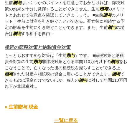
生前
贈与
はいくつかのポイントを注意しておかなければ、節税対
策の効果を十分に発揮することができません。生前
贈与
のメリッ
トとあわせて注意点を確認していきましょう。 ■生前
贈与
のメリ
ット・生前に財産を引き継ぐことができる。死亡後に相続する予
定の財産を生前に引き継ぐことができます。また、生前
贈与
の場
合は
贈与
する相手を自由...
相続の節税対策と納税資金対策
もっともおすすめな対策は「生前
贈与
」です。 ■節税対策と納税
資金対策の生前
贈与
非課税対象となる年間110万円以下の
贈与
をお
こなうことで、亡くなった後の相続税を減らすことができる上、
贈与
された財産を相続税の資金に用いることができます。
贈与
で
きるものは現金だけでないほか、各人の
贈与
に対して年間110万円
以下が非課税対...
« 生前贈与 現金
一覧に戻る