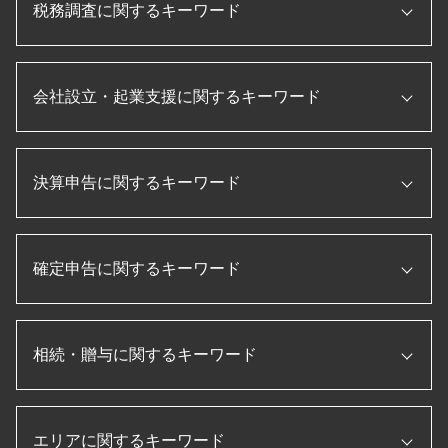
税務調査に関するキーワード
事業再構築 補助金
法人税 申告書 作成
補助金 助成金
税務調査 とは
事業承継 補助金
会社設立・起業支援に関するキーワード
税務調査 無申告
税務申告書 作成 税理士
税務調査 追徴課税
経理指導 税理士
国税局 査察 流れ
ものづくり補助金 条件
会社 資本金 とは
税務調査 法人
顧問税理士 とは
決算申告に関するキーワード
会社設立 助成金
相続税 税務調査 一般家庭
顧問税理士 メリット
合同会社 設立 流れ
税務調査 流れ
法人 節税
個人事業主 法人成り
税務調査 修正申告
決算 流れ
信用保証協会 融資
会社設立 資本金
税務調査 内容
確定申告に関するキーワード
キャッシュフロー計算書 とは
企業 資金調達
法人化 メリット
税務調査 税理士 立会
経営管理 とは
プロパー融資 とは
株式会社 設立 流れ
税務調査 時期
決算 とは
日本政策金融公庫
会社設立 定款
転職 確定申告
法人 節税
キャッシュフロー計算書 作り方
税務申告書 とは
個人事業主 法人化 デメリット
相続・贈与に関するキーワード
確定申告 医療費 控除
税務調査 準備
月次決算 とは
記帳代行 とは
起業 補助金
確定申告 時期
法人 税金 対策
決算書 作成 手順
税理士 顧問契約
新規開業資金 日本政策金融公庫
住宅ローン 確定申告
役員報酬 節税
法人税 申告書 作成手順
贈与 3年以内
資金調達 とは
会社設立 費用 経費
確定申告 個人事業主
節税 保険
損益計算書 とは
エリアに関するキーワード
相続税 払えない
ものづくり補助金とは
会社設立後 手続き