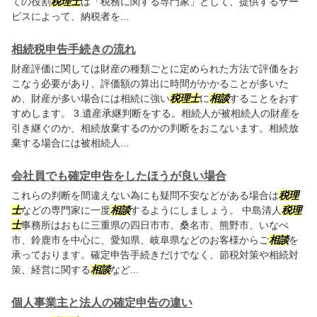
ての役割
税理士
は「税務に関する専門家」として、提供するサー
ビスによって、納税者を...
相続税申告手続きの流れ
財産評価に関しては財産の種類ごとに定められた方法で評価をお
こなう必要があり、評価額の算出に時間がかかることが多いた
め、財産が多い場合には相続に強い
税理士
に
相談
することをおす
すめします。 3.遺産承継判断をする。相続人が被相続人の財産を
引き継ぐのか、相続放棄するのかの判断をおこないます。相続放
棄する場合には被相続人...
会社員でも確定申告をしたほうが良い場合
これらの判断を間違えない為にも疑問不安などがある場合は
税理
士
などの専門家に一度
相談
するようにしましょう。 中島清人
税理
士
事務所はおもに三重県の四日市市、桑名市、熊野市、いなべ
市、鈴鹿市を中心に、愛知県、岐阜県などのお客様からご
相談
を
承っております。確定申告手続きだけでなく、節税対策や相続対
策、経営に関する
相談
など...
個人事業主と法人の確定申告の違い