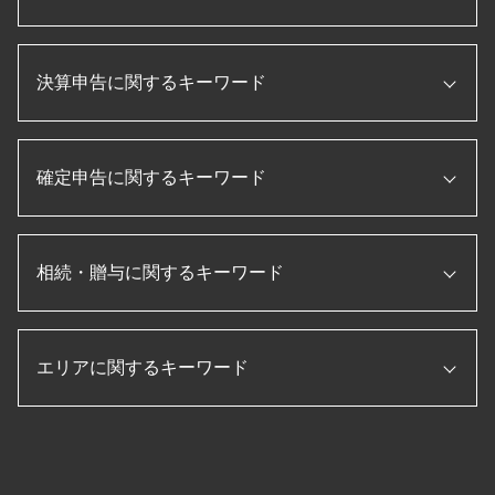
税務調査 追徴課税
税理士 顧問契約
税務調査 とは
信用保証協会 融資
補助金 助成金 違い
税務調査 税理士 立会
税理士 役割
決算申告に関するキーワード
法人化 メリット
相続税 税務調査 一般家庭
資金調達 とは
合同会社 設立 流れ
法人 税金 対策
顧問税理士 とは
会社設立 助成金
法人 節税
年次決算
日本政策金融公庫
個人事業主 法人化
決算 対策
確定申告に関するキーワード
賃借対照表 損益計算書
税務申告書 作成 税理士
起業 助成金
税務調査 入りやすい
キャッシュフロー計算書 作り方
経理指導 税理士
会社設立 資本金
節税 保険
月次決算 目的
法人税 申告書 作成
法人 税金 種類
確定申告 スマホ
税務調査 内容
pl 表
事業承継 補助金
会社設立後 届出
相続・贈与に関するキーワード
確定申告 流れ
国税局 査察 流れ
経営管理 とは
プロパー融資 とは
会社設立 流れ
確定申告 源泉徴収票
税務調査 必要書類
月次決算 とは
法人 節税
会社 資本金 とは
確定申告 退職金
税務調査 立会
キャッシュフロー計算書 とは
相続 流れ
記帳代行 とは
法人設立届出書
法人税 確定申告書
役員報酬 節税
損益計算書 とは
エリアに関するキーワード
配偶者居住権 相続税
ものづくり補助金 条件
起業 補助金
確定申告 個人事業主
税務調査 無申告
決算 流れ
マンション 相続税 対策
合同会社 設立 ひとりで
法人 確定申告 提出書類
個人事業主 赤字 税務調査
月次決算 流れ
相続税 申告書 添付書類
会社設立 費用 経費
年末調整 保険料控除
贈与 津市 税理士 相談
税務調査 流れ
決算書 作成 手順
贈与 3年以内
会社設立後 手続き
ふるさと納税 確定申告
税務顧問 愛西市 税理士 相談
税務調査 時期
決算 とは
生前贈与 現金 手渡し
個人事業主 法人成り
副業 確定申告
税務調査 岐阜県 税理士 相談