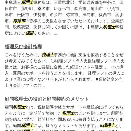
中島清人
税理士
事務所は、三重県北部、愛知県近郊を中心に、四
日市市、菰野町、桑名市、いなべ市、鈴鹿市、亀山市、伊賀市、
津市、松阪市、伊勢市、名張市、弥富市、津島市、愛西市、あま
市、
海津市
の皆様のご支援をさせていただいております。企業顧
問、税務調査、決算に関してお困りの際は、中島清人
税理士
事務
所にぜひご
相談
ください。...
経理及び会計指導
これを行うために、
税理士
事務所に会計支援を依頼することをぜ
ひ考えてみてください。 ①経理ソフト導入支援経理ソフト導入支
援とは、お客様のご要望に合致した経理ソフトを選定し、その導
入・運用のサポートを行うことを指します。 経理ソフトの導入に
より企業には様々なメリットがもたらされます。 ■業務効率の向
上各会計ソフトの共...
顧問税理士の役割と顧問契約のメリット
顧問
税理士
とは、税務指導や経営サポートを継続的に行ってもら
えるように一定期間で契約した
税理士
のことを指します。顧問契
約を結んだ場合、顧問料を年間あるいは毎月支払うことになりま
す。顧問
税理士
には、様々なメリットがあります。 ■
税理士
とし