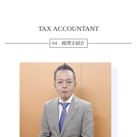
経常利益 計算
贈与税 非課税
新規開業資金 日本政策金融公庫
etax 確定申告
会社設立 鈴鹿市 税理士 相談
法人税 申告書 作成手順
相続税 修正申告
個人事業主 法人化 デメリット
住宅借入金等特別控除 申告書
税務調査 いなべ市 税理士 相談
相続税 計算 土地
株式会社 設立 流れ
個人事業主 青色申告
税務調査 津島市 税理士 相談
生前贈与 110万円
確定申告 時期
TAX ACCOUNTANT
相続税 菰野町 税理士 相談
生前贈与 現金
個人事業主 白色申告
会社設立 岐阜県 税理士 相談
配偶者居住権 節税
確定申告 医療費 控除
税務顧問 海津市 税理士 相談
04 税理士紹介
小規模宅地 特例 相続税
住宅ローン 確定申告
相続税 いなべ市 税理士 相談
相続税 払えない
確定申告 やり方
贈与 津島市 税理士 相談
生前贈与 メリット
消費税 確定申告 個人事業主
税務調査 愛知県 税理士 相談
相続税申告 必要書類
転職 確定申告
会社設立 海津市 税理士 相談
納税 対策
税務顧問 愛知県 税理士 相談
相続税 節税
決算申告 四日市市 税理士 相談
生前贈与 孫
相続税 愛知県 税理士 相談
納税 資金
決算申告 亀山市 税理士 相談
相続税 愛西市 税理士 相談
贈与 菰野町 税理士 相談
生前対策 名張市 税理士 相談