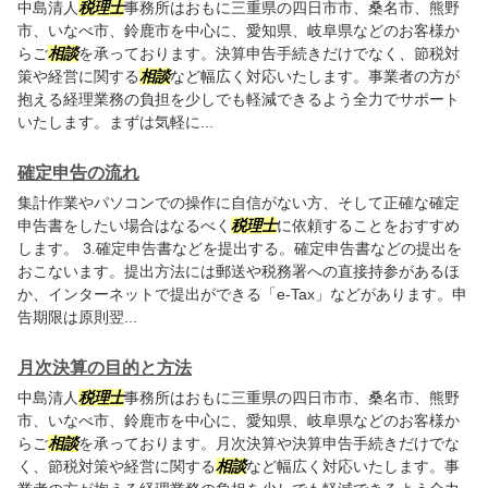
中島清人
税理士
事務所はおもに三重県の四日市市、桑名市、熊野
市、いなべ市、鈴鹿市を中心に、愛知県、岐阜県などのお客様か
らご
相談
を承っております。決算申告手続きだけでなく、節税対
策や経営に関する
相談
など幅広く対応いたします。事業者の方が
抱える経理業務の負担を少しでも軽減できるよう全力でサポート
いたします。まずは気軽に...
確定申告の流れ
集計作業やパソコンでの操作に自信がない方、そして正確な確定
申告書をしたい場合はなるべく
税理士
に依頼することをおすすめ
します。 3.確定申告書などを提出する。確定申告書などの提出を
おこないます。提出方法には郵送や税務署への直接持参があるほ
か、インターネットで提出ができる「e-Tax」などがあります。申
告期限は原則翌...
月次決算の目的と方法
中島清人
税理士
事務所はおもに三重県の四日市市、桑名市、熊野
市、いなべ市、鈴鹿市を中心に、愛知県、岐阜県などのお客様か
らご
相談
を承っております。月次決算や決算申告手続きだけでな
く、節税対策や経営に関する
相談
など幅広く対応いたします。事