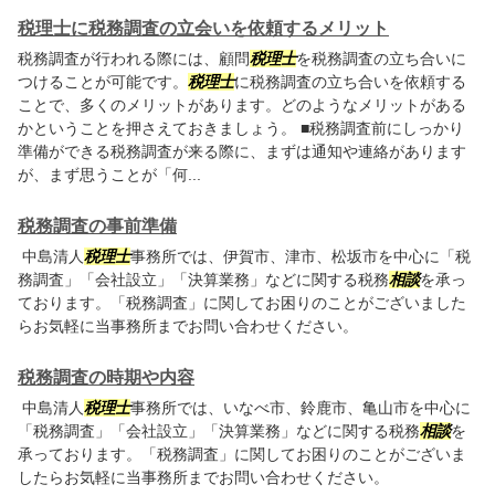
税理士に税務調査の立会いを依頼するメリット
税務調査が行われる際には、顧問
税理士
を税務調査の立ち合いに
つけることが可能です。
税理士
に税務調査の立ち合いを依頼する
ことで、多くのメリットがあります。どのようなメリットがある
かということを押さえておきましょう。 ■税務調査前にしっかり
準備ができる税務調査が来る際に、まずは通知や連絡があります
が、まず思うことが「何...
税務調査の事前準備
中島清人
税理士
事務所では、伊賀市、津市、松坂市を中心に「税
務調査」「会社設立」「決算業務」などに関する税務
相談
を承っ
ております。「税務調査」に関してお困りのことがございました
らお気軽に当事務所までお問い合わせください。
税務調査の時期や内容
中島清人
税理士
事務所では、いなべ市、鈴鹿市、亀山市を中心に
「税務調査」「会社設立」「決算業務」などに関する税務
相談
を
承っております。「税務調査」に関してお困りのことがございま
したらお気軽に当事務所までお問い合わせください。