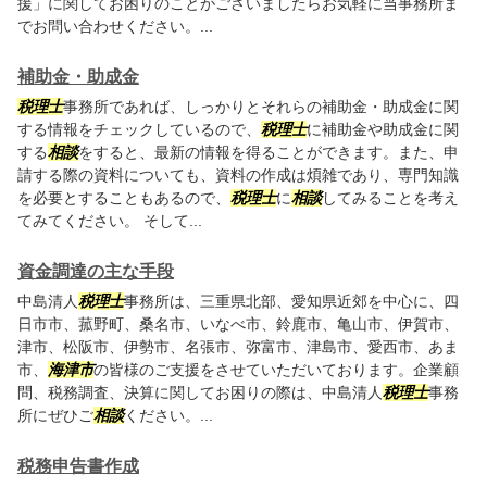
援」に関してお困りのことがございましたらお気軽に当事務所ま
でお問い合わせください。...
補助金・助成金
税理士
事務所であれば、しっかりとそれらの補助金・助成金に関
する情報をチェックしているので、
税理士
に補助金や助成金に関
する
相談
をすると、最新の情報を得ることができます。また、申
請する際の資料についても、資料の作成は煩雑であり、専門知識
を必要とすることもあるので、
税理士
に
相談
してみることを考え
てみてください。 そして...
資金調達の主な手段
中島清人
税理士
事務所は、三重県北部、愛知県近郊を中心に、四
日市市、菰野町、桑名市、いなべ市、鈴鹿市、亀山市、伊賀市、
津市、松阪市、伊勢市、名張市、弥富市、津島市、愛西市、あま
市、
海津市
の皆様のご支援をさせていただいております。企業顧
問、税務調査、決算に関してお困りの際は、中島清人
税理士
事務
所にぜひご
相談
ください。...
税務申告書作成