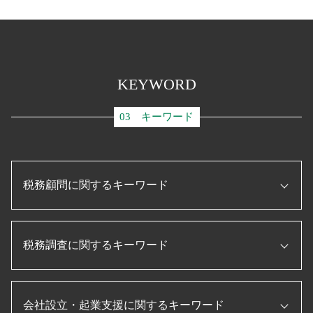
KEYWORD
03 キーワード
税務顧問に関するキーワード
企業 資金調達
税務調査に関するキーワード
事業再構築 補助金
税務申告書 とは
補助金 助成金
税務調査 修正申告
ものづくり補助金とは
会社設立・起業支援に関するキーワード
税務調査 法人
顧問税理士 メリット