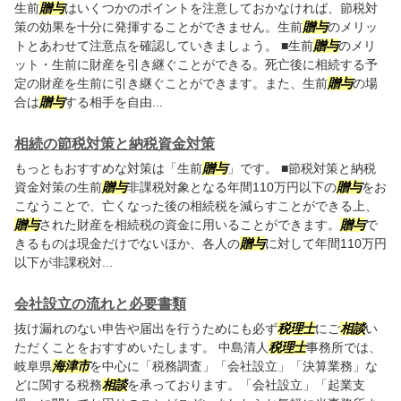
生前
贈与
はいくつかのポイントを注意しておかなければ、節税対
策の効果を十分に発揮することができません。生前
贈与
のメリッ
トとあわせて注意点を確認していきましょう。 ■生前
贈与
のメリ
ット・生前に財産を引き継ぐことができる。死亡後に相続する予
定の財産を生前に引き継ぐことができます。また、生前
贈与
の場
合は
贈与
する相手を自由...
相続の節税対策と納税資金対策
もっともおすすめな対策は「生前
贈与
」です。 ■節税対策と納税
資金対策の生前
贈与
非課税対象となる年間110万円以下の
贈与
をお
こなうことで、亡くなった後の相続税を減らすことができる上、
贈与
された財産を相続税の資金に用いることができます。
贈与
で
きるものは現金だけでないほか、各人の
贈与
に対して年間110万円
以下が非課税対...
会社設立の流れと必要書類
抜け漏れのない申告や届出を行うためにも必ず
税理士
にご
相談
い
ただくことをおすすめいたします。 中島清人
税理士
事務所では、
岐阜県
海津市
を中心に「税務調査」「会社設立」「決算業務」な
どに関する税務
相談
を承っております。「会社設立」「起業支