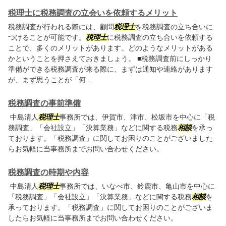
税理士に税務調査の立会いを依頼するメリット
税務調査が行われる際には、顧問
税理士
を税務調査の立ち合いに
つけることが可能です。
税理士
に税務調査の立ち合いを依頼する
ことで、多くのメリットがあります。どのようなメリットがある
かということを押さえておきましょう。 ■税務調査前にしっかり
準備ができる税務調査が来る際に、まずは通知や連絡があります
が、まず思うことが「何...
税務調査の事前準備
中島清人
税理士
事務所では、伊賀市、津市、松坂市を中心に「税
務調査」「会社設立」「決算業務」などに関する税務
相談
を承っ
ております。「税務調査」に関してお困りのことがございました
らお気軽に当事務所までお問い合わせください。
税務調査の時期や内容
中島清人
税理士
事務所では、いなべ市、鈴鹿市、亀山市を中心に
「税務調査」「会社設立」「決算業務」などに関する税務
相談
を
承っております。「税務調査」に関してお困りのことがございま
したらお気軽に当事務所までお問い合わせください。