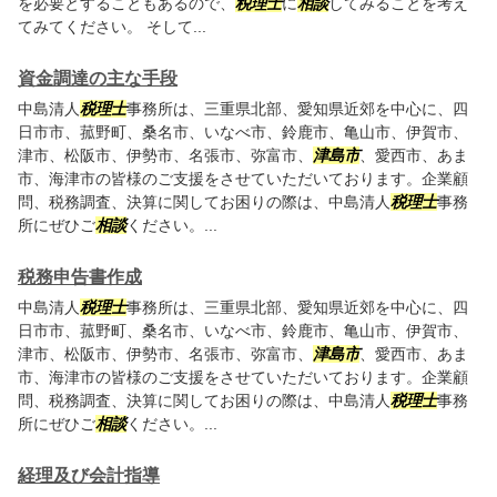
を必要とすることもあるので、
税理士
に
相談
してみることを考え
てみてください。 そして...
資金調達の主な手段
中島清人
税理士
事務所は、三重県北部、愛知県近郊を中心に、四
日市市、菰野町、桑名市、いなべ市、鈴鹿市、亀山市、伊賀市、
津市、松阪市、伊勢市、名張市、弥富市、
津島市
、愛西市、あま
市、海津市の皆様のご支援をさせていただいております。企業顧
問、税務調査、決算に関してお困りの際は、中島清人
税理士
事務
所にぜひご
相談
ください。...
税務申告書作成
中島清人
税理士
事務所は、三重県北部、愛知県近郊を中心に、四
日市市、菰野町、桑名市、いなべ市、鈴鹿市、亀山市、伊賀市、
津市、松阪市、伊勢市、名張市、弥富市、
津島市
、愛西市、あま
市、海津市の皆様のご支援をさせていただいております。企業顧
問、税務調査、決算に関してお困りの際は、中島清人
税理士
事務
所にぜひご
相談
ください。...
経理及び会計指導