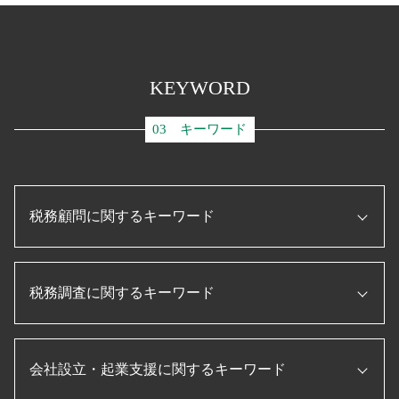
KEYWORD
03 キーワード
税務顧問に関するキーワード
記帳代行 とは
税務調査に関するキーワード
税理士 顧問契約
資金調達 とは
税理士 役割
役員報酬 節税
プロパー融資 とは
会社設立・起業支援に関するキーワード
税務調査 準備
補助金 助成金
税務調査 修正申告