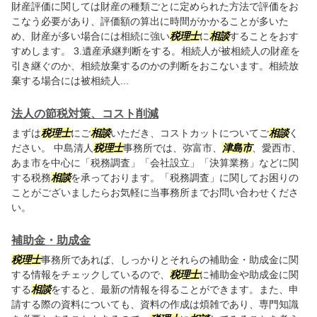
財産評価に関しては財産の種類ごとに定められた方法で評価をお
こなう必要があり、評価額の算出に時間がかかることが多いた
め、財産が多い場合には相続に強い
税理士
に
相談
することをおす
すめします。 3.遺産承継判断をする。相続人が被相続人の財産を
引き継ぐのか、相続放棄するのかの判断をおこないます。相続放
棄する場合には被相続人...
法人の節税対策、コスト削減
まずは
税理士
にご
相談
いただき、コストカットについてご
相談
く
ださい。 中島清人
税理士
事務所では、弥富市、
津島市
、愛西市、
あま市を中心に「税務調査」「会社設立」「決算業務」などに関
する税務
相談
を承っております。「税務調査」に関してお困りの
ことがございましたらお気軽に当事務所までお問い合わせくださ
い。
補助金・助成金
税理士
事務所であれば、しっかりとそれらの補助金・助成金に関
する情報をチェックしているので、
税理士
に補助金や助成金に関
する
相談
をすると、最新の情報を得ることができます。また、申
請する際の資料についても、資料の作成は煩雑であり、専門知識