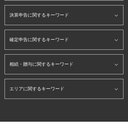
税務申告書 作成 税理士
税務調査 立会
事業再構築 補助金
法人化 メリット
相続税 税務調査 一般家庭
顧問税理士 とは
決算申告に関するキーワード
個人事業主 法人化
税務調査 必要書類
税務申告書 とは
新規開業資金 日本政策金融公庫
税務調査 税理士 立会
法人税 申告書 作成
会社設立後 届出
個人事業主 赤字 税務調査
損益計算書 とは
企業 資金調達
会社 資本金 とは
税務調査 流れ
確定申告に関するキーワード
月次決算 とは
法人 節税
合同会社 設立 ひとりで
税務調査 時期
賃借対照表 損益計算書
信用保証協会 融資
法人 設立後 手続き
法人 税金 対策
月次決算 流れ
ものづくり補助金 条件
法人 税金 種類
確定申告 やり方
法人 節税
決算書 作成 手順
顧問税理士 メリット
会社設立 定款
相続・贈与に関するキーワード
個人事業主 白色申告
税務調査 内容
pl 表
経理指導 税理士
会社設立 助成金
法人税 確定申告書
税務調査 法人
決算 流れ
事業承継 補助金
会社設立後 手続き
年末調整 保険料控除
国税局 査察 流れ
経営管理 とは
相続税 払えない
ものづくり補助金とは
会社設立 資本金
住宅借入金等特別控除 申告書
税務調査 無申告
年次決算
エリアに関するキーワード
相続税 申告 期限
日本政策金融公庫
合同会社 設立 流れ
確定申告 医療費 控除
決算 対策
法人税 申告書 作成手順
相続税申告 必要書類
補助金 助成金 違い
etax 確定申告
節税 保険
決算 とは
相続税 修正申告
個人事業主 法人成り
ふるさと納税 確定申告
生前対策 菰野町 税理士 相談
税務調査 入りやすい
キャッシュフロー計算書 作り方
相続税 節税
起業 補助金
転職 確定申告
会社設立 海津市 税理士 相談
税務調査 とは
月次決算 目的
贈与税 非課税
株式会社 設立 流れ
確定申告 流れ
決算申告 海津市 税理士 相談
経常利益 計算
相続税 計算 土地
会社設立 流れ
確定申告 退職金
贈与 四日市市 税理士 相談