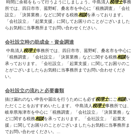
時間に余裕をもって行うようにしましょう。中島清人
税理士
事務
所では、四日市市、菰野町、桑名市を中心に「税務調査」「会社
設立」「決算業務」などに関する税務
相談
を承っております。
「会社設立」「起業支援」に関してお困りのことがございました
らお気軽に当事務所までお問い合わせください。
会社設立時の助成金・資金調達
中島清人
税理士
事務所では、四日市市、菰野町、桑名市を中心に
「税務調査」「会社設立」「決算業務」などに関する税務
相談
を
承っております。「会社設立」「起業支援」に関してお困りのこ
とがございましたらお気軽に当事務所までお問い合わせくださ
い。
会社設立の流れと必要書類
抜け漏れのない申告や届出を行うためにも必ず
税理士
にご
相談
い
ただくことをおすすめいたします。 中島清人
税理士
事務所では、
岐阜県海津市を中心に「税務調査」「会社設立」「決算業務」な
どに関する税務
相談
を承っております。「会社設立」「起業支
援」に関してお困りのことがございましたらお気軽に当事務所ま
でお問い合わせください。...