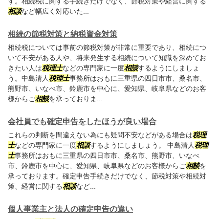
す。相続税に関する手続きだけでなく、節税対策や経営に関する
相談
など幅広く対応いた...
相続の節税対策と納税資金対策
相続税については事前の節税対策が非常に重要であり、相続につ
いて不安がある人や、将来発生する相続について知識を深めてお
きたい人は
税理士
などの専門家に一度
相談
するようにしましょ
う。中島清人
税理士
事務所はおもに三重県の四日市市、桑名市、
熊野市、いなべ市、鈴鹿市を中心に、愛知県、岐阜県などのお客
様からご
相談
を承っておりま...
会社員でも確定申告をしたほうが良い場合
これらの判断を間違えない為にも疑問不安などがある場合は
税理
士
などの専門家に一度
相談
するようにしましょう。 中島清人
税理
士
事務所はおもに三重県の四日市市、桑名市、熊野市、いなべ
市、鈴鹿市を中心に、愛知県、岐阜県などのお客様からご
相談
を
承っております。確定申告手続きだけでなく、節税対策や相続対
策、経営に関する
相談
など...
個人事業主と法人の確定申告の違い