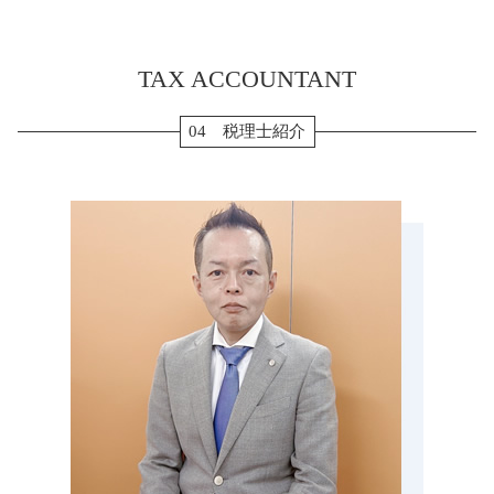
キャッシュフロー計算書 とは
生前贈与 メリット
個人事業主 法人化 デメリット
法人 確定申告 提出書類
生前対策 弥富市 税理士 相談
小規模宅地 特例 相続税
会社設立 費用 経費
個人事業主 青色申告
税務顧問 愛西市 税理士 相談
納税 資金
所得税 確定申告
TAX ACCOUNTANT
確定申告 愛西市 税理士 相談
配偶者居住権 節税
転職 確定申告 不要
会社設立 名張市 税理士 相談
納税 対策
確定申告 源泉徴収票
会社設立 鈴鹿市 税理士 相談
04 税理士紹介
生前贈与 現金
住宅ローン 確定申告
税務顧問 三重県 税理士 相談
配偶者居住権 相続税
確定申告 時期
会社設立 菰野町 税理士 相談
贈与 3年以内
副業 確定申告
税務顧問 津島市 税理士 相談
相続 流れ
確定申告 個人事業主
税務顧問 鈴鹿市 税理士 相談
生前贈与 現金 手渡し
税務調査 愛西市 税理士 相談
相続税 申告書 添付書類
贈与 愛西市 税理士 相談
生前贈与 孫
会社設立 三重県 税理士 相談
生前贈与 110万円
決算申告 亀山市 税理士 相談
相続税 伊勢市 税理士 相談
決算申告 津市 税理士 相談
贈与 伊賀市 税理士 相談