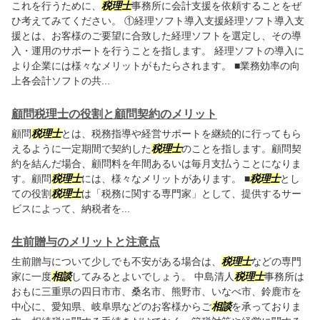
これを行うために、
税理士
事務所に会計支援を依頼することをぜ
ひ考えてみてください。 ①経理ソフト導入支援経理ソフト導入支
援とは、お客様のご要望に合致した経理ソフトを選定し、その導
入・運用のサポートを行うことを指します。 経理ソフトの導入に
より企業には様々なメリットがもたらされます。 ■業務効率の向
上各会計ソフトの共...
顧問税理士の役割と顧問契約のメリット
顧問
税理士
とは、税務指導や経営サポートを継続的に行ってもら
えるように一定期間で契約した
税理士
のことを指します。顧問契
約を結んだ場合、顧問料を年間あるいは毎月支払うことになりま
す。顧問
税理士
には、様々なメリットがあります。 ■
税理士
とし
ての役割
税理士
は「税務に関する専門家」として、提供するサー
ビスによって、納税者を...
生前贈与のメリットと注意点
生前贈与について少しでも不安がある場合は、
税理士
などの専門
家に一度
相談
してみるとよいでしょう。 中島清人
税理士
事務所は
おもに三重県の四日市市、桑名市、熊野市、いなべ市、鈴鹿市を
中心に、愛知県、岐阜県などのお客様からご
相談
を承っておりま