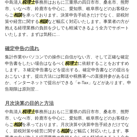
中島清人
税理士
事務所はおもに三重県の四日市市、桑名市、熊野
市、いなべ市、鈴鹿市を中心に、愛知県、岐阜県などのお客様か
らご
相談
を承っております。決算申告手続きだけでなく、節税対
策や経営に関する
相談
など幅広く対応いたします。事業者の方が
抱える経理業務の負担を少しでも軽減できるよう全力でサポート
いたします。まずは気軽に...
確定申告の流れ
集計作業やパソコンでの操作に自信がない方、そして正確な確定
申告書をしたい場合はなるべく
税理士
に依頼することをおすすめ
します。 3.確定申告書などを提出する。確定申告書などの提出を
おこないます。提出方法には郵送や税務署への直接持参があるほ
か、インターネットで提出ができる「e-Tax」などがあります。申
告期限は原則翌...
月次決算の目的と方法
中島清人
税理士
事務所はおもに三重県の四日市市、桑名市、熊野
市、いなべ市、鈴鹿市を中心に、愛知県、岐阜県などのお客様か
らご
相談
を承っております。月次決算や決算申告手続きだけでな
く、節税対策や経営に関する
相談
など幅広く対応いたします。事