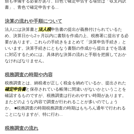
類も準備する必要があり、白色で確定申告する場合は「収支内訳
書」、青色で確定申告する...
決算の流れや手順について
法人には決算書と
法人税
申告書の提出が義務付けられているた
め、決算日から2ヶ月以内に書類を作成の上、税務署に提出する必
要があります。これらの手続きをまとめて「決算申告手続き」と
いいます。決算手続きにともなう書類の作成から提出までを迅速
に対応するためには、具体的な決算の流れと手順を把握しておか
なければなりません。
税務調査の時期や内容
税務調査とは、納税者が正しく税金を納めているか、提出された
確定申告書
と保存されている帳簿に間違いがないかということを
確認するものですが、税務調査は行われやすい時期があります。
またどのような内容で調査が行われることが多いのでしょう
か。 ■税務調査の時期税務調査の時期はもちろん通年で行われる
ことになりますが、特に行わ...
税務調査の流れ