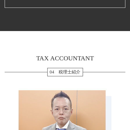
転職 確定申告
税務調査 法人
経常利益 計算
生前贈与 孫
補助金 助成金 違い
確定申告 個人事業主
法人 節税
年次決算
生前贈与 現金
会社設立 助成金
確定申告 流れ
贈与 岐阜県 税理士 相談
税務調査 無申告
賃借対照表 損益計算書
配偶者居住権 相続税
会社設立 流れ
etax 確定申告
決算申告 名張市 税理士 相談
役員報酬 節税
キャッシュフロー計算書 とは
相続税 申告 期限
個人事業主 法人成り
個人事業主 青色申告
贈与 三重県 税理士 相談
損益計算書 とは
生前贈与 110万円
新規開業資金 日本政策金融公庫
個人事業主 白色申告
税務顧問 亀山市 税理士 相談
経営管理 とは
納税 資金
会社設立後 届出
確定申告 退職金
生前対策 いなべ市 税理士 相談
配偶者居住権 節税
法人設立届出書
法人 確定申告 提出書類
生前対策 鈴鹿市 税理士 相談
生前贈与 メリット
住宅ローン 確定申告
TAX ACCOUNTANT
贈与 弥富市 税理士 相談
相続税申告 必要書類
消費税 確定申告 個人事業主
決算申告 伊賀市 税理士 相談
相続税 計算 土地
副業 確定申告
確定申告 いなべ市 税理士 相談
04 税理士紹介
贈与税 非課税
確定申告 時期
贈与 亀山市 税理士 相談
相続税 払えない
確定申告 スマホ
確定申告 津市 税理士 相談
小規模宅地 特例 相続税
転職 確定申告 不要
決算申告 鈴鹿市 税理士 相談
生前贈与 現金 手渡し
住宅借入金等特別控除 申告書
税務調査 松坂市 税理士 相談
相続税 節税
確定申告 愛西市 税理士 相談
相続税 申告書 添付書類
税務顧問 いなべ市 税理士 相談
マンション 相続税 対策
税務調査 伊勢市 税理士 相談
相続税 修正申告
税務顧問 伊賀市 税理士 相談