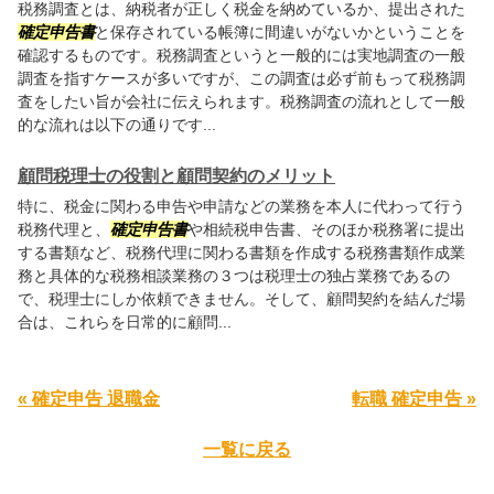
税務調査とは、納税者が正しく税金を納めているか、提出された
確定申告書
と保存されている帳簿に間違いがないかということを
確認するものです。税務調査というと一般的には実地調査の一般
調査を指すケースが多いですが、この調査は必ず前もって税務調
査をしたい旨が会社に伝えられます。税務調査の流れとして一般
的な流れは以下の通りです...
顧問税理士の役割と顧問契約のメリット
特に、税金に関わる申告や申請などの業務を本人に代わって行う
税務代理と、
確定申告書
や相続税申告書、そのほか税務署に提出
する書類など、税務代理に関わる書類を作成する税務書類作成業
務と具体的な税務相談業務の３つは税理士の独占業務であるの
で、税理士にしか依頼できません。そして、顧問契約を結んだ場
合は、これらを日常的に顧問...
« 確定申告 退職金
転職 確定申告 »
一覧に戻る