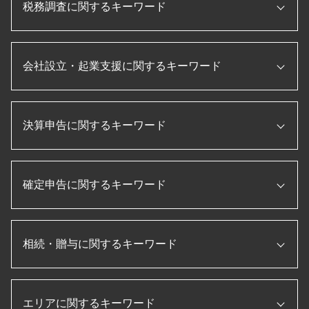
税務調査に関するキーワード
信用保証協会 融資
事業承継 補助金
顧問税理士 メリット
税務調査 内容
資金調達 とは
会社設立・起業支援に関するキーワード
税務調査 とは
ものづくり補助金とは
税務調査 修正申告
法人税 申告書 作成
税務調査 入りやすい
税理士 顧問契約
起業 補助金
相続税 税務調査 一般家庭
日本政策金融公庫
決算申告に関するキーワード
法人 税金 種類
税務調査 必要書類
法人 節税
会社設立 資本金
法人 税金 対策
ものづくり補助金 条件
会社設立後 手続き
決算 対策
決算 とは
事業再構築 補助金
法人 設立後 手続き
税務調査 時期
確定申告に関するキーワード
月次決算 とは
経理指導 税理士
起業 助成金
節税 保険
月次決算 流れ
税務申告書 とは
個人事業主 法人化 デメリット
税務調査 立会
pl 表
記帳代行 とは
合同会社 設立 ひとりで
所得税 確定申告
個人事業主 赤字 税務調査
法人税 申告書 作成手順
補助金 助成金
個人事業主 法人化
相続・贈与に関するキーワード
確定申告 やり方
国税局 査察 流れ
決算 流れ
顧問税理士 とは
会社設立 費用 経費
確定申告 医療費 控除
税務調査 流れ
キャッシュフロー計算書 作り方
税理士 役割
株式会社 設立 流れ
年末調整 保険料控除
税務調査 追徴課税
月次決算 目的
相続 流れ
プロパー融資 とは
合同会社 設立 流れ
確定申告 源泉徴収票
税務調査 税理士 立会
決算書 作成 手順
エリアに関するキーワード
贈与 3年以内
税務申告書 作成 税理士
会社 資本金 とは