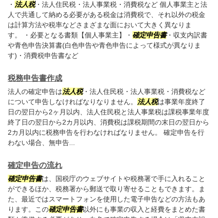
・
法人税
・法人住民税・法人事業税・消費税など 個人事業主と法
人で共通して納める必要がある税金は消費税で、それ以外の税金
は計算方法や税率などさまざまな面において大きく異なりま
す。 ・必要となる書類【個人事業主】・
確定申告書
・収支内訳書
や青色申告決算書(白色申告や青色申告によって様式が異なりま
す)・消費税申告書など
税務申告書作成
法人の確定申告は
法人税
・法人住民税・法人事業税・消費税など
について申告しなければなりなりません。
法人税
は事業年度終了
日の翌日から2ヶ月以内、法人住民税と法人事業税は課税事業年度
終了日の翌日から2カ月以内、消費税は課税期間の末日の翌日から
2カ月以内に税務申告を行わなければなりません。 確定申告を行
わない場合、無申告...
確定申告の流れ
確定申告書
は、国税庁のウェブサイトや税務署で手に入れること
ができるほか、税務署から郵送で取り寄せることもできます。ま
た、最近ではスマートフォンを使用した電子申告などの方法もあ
ります。この
確定申告書
以外にも事業の収入と経費をまとめた書