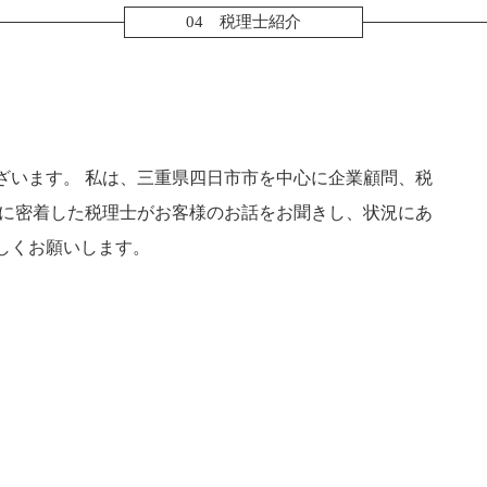
確定申告 医療費 控除
税務調査 流れ
04 税理士紹介
副業 確定申告
役員報酬 節税
年末調整 保険料控除
税務調査 法人
法人税 確定申告書
税務調査 とは
確定申告 やり方
確定申告 時期
転職 確定申告
ざいます。 私は、三重県四日市市を中心に企業顧問、税
法人 確定申告 提出書類
域に密着した税理士がお客様のお話をお聞きし、状況にあ
しくお願いします。