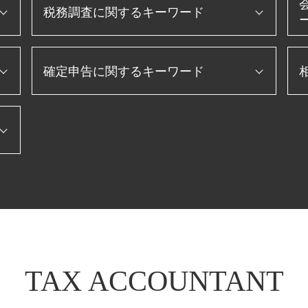
税務調査に関するキーワード
税務調査 必要書類
確定申告に関するキーワード
節税 保険
法
税務調査 入りやすい
税務調査 立会
確定申告 流れ
税務調査 時期
所得税 確定申告
税務調査 追徴課税
住宅借入金等特別控除 申告書
税務調査 税理士 立会
etax 確定申告
国税局 査察 流れ
住宅ローン 確定申告
税務調査 無申告
転職 確定申告 不要
法人 税金 対策
確定申告 源泉徴収票
生
個人事業主 赤字 税務調査
確定申告 退職金
税務調査 内容
確定申告 スマホ
決算 対策
個人事業主 青色申告
税務調査 準備
TAX ACCOUNTANT
確定申告 個人事業主
法人 節税
消費税 確定申告 個人事業主
相続税 税務調査 一般家庭