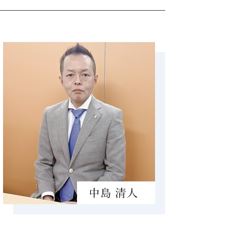
生前贈与 孫
合同会社 設立 ひとりで
マンション 相続税 対策
新規開業資金 日本政策金融公庫
相続税 申告 期限
株式会社 設立 流れ
相続税 節税
補助金 助成金 違い
相続税 申告書 添付書類
相続税 計算 土地
納税 資金
配偶者居住権 相続税