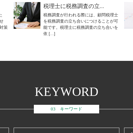
税理士に税務調査の立...
た
税務調査が行われる際には、顧問税理士
せ
を税務調査の立ち合いにつけることが可
対策
能です。税理士に税務調査の立ち合いを
依 […]
KEYWORD
03 キーワード