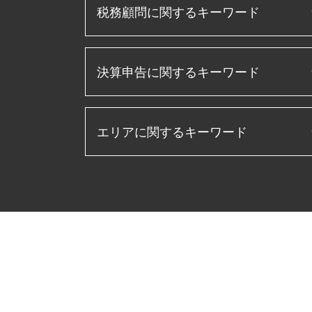
税務顧問に関するキーワード
税理士 役割
決算申告に関するキーワード
顧問税理士 とは
信用保証協会 融資
補助金 助成金
経常利益 計算
資金調達 とは
エリアに関するキーワード
pl 表
経理指導 税理士
年次決算
ものづくり補助金 条件
決算書 作成 手順
法人 節税
確定申告 あま市 税理士 相談
月次決算 とは
税理士 顧問契約
生前対策 愛知県 税理士 相談
月次決算 目的
顧問税理士 メリット
相続税 伊勢市 税理士 相談
月次決算 流れ
ものづくり補助金とは
会社設立 亀山市 税理士 相談
賃借対照表 損益計算書
法人税 申告書 作成
会社設立 岐阜県 税理士 相談
決算 流れ
プロパー融資 とは
生前対策 鈴鹿市 税理士 相談
損益計算書 とは
税務申告書 作成 税理士
税務調査 松坂市 税理士 相談
経営管理 とは
日本政策金融公庫
決算申告 弥富市 税理士 相談
キャッシュフロー計算書 とは
事業再構築 補助金
生前対策 あま市 税理士 相談