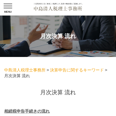
月次決算 流れ
中島清人税理士事務所
>
決算申告に関するキーワード
>
月次決算 流れ
月次決算 流れ
相続税申告手続きの流れ