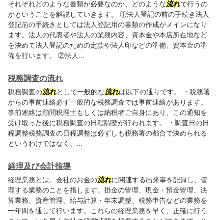
それぞれどのような書類が必要なのか、どのような
流れ
で行うの
かということを解説していきます。 ①法人登記の前の手続き法人
登記前の手続きとしては法人登記用の書類の作成がメインになり
ます。法人の代表者や法人の業務内容、資本金や本店所在地など
を決めて法人登記のための定款や法人印などの準備、資本金の準
備を行います。 ②法人...
税務調査の流れ
税務調査の
流れ
として一般的な
流れ
は以下の通りです。 ・税務署
からの事前連絡必ず一般的な税務調査では事前連絡があります。
事前連絡は顧問税理士もしくは納税者ご自身にあり、この通知を
受け取った後に税務調査の日程調整が行われます。 ・調査日の日
程調整税務調査の日程調整は必ずしも税務署の都合で決められる
というわけではなく、...
経理及び会計指導
経理業務とは、会社のお金の
流れ
に関連する出来事を記録し、管
理する業務のことを指します。掛金の管理、現金・預金管理、決
算業務、資産管理、給与計算・年末調整、税務申告などの業務を
一年間を通して行います。これらの経理業務を早く、正確に行う