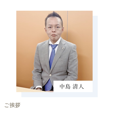
確定申告 伊勢市 税理士 相談
マンション 相続税 対策
etax 確定申告
決算申告 伊賀市 税理士 相談
贈与 3年以内
個人事業主 青色申告
贈与 鈴鹿市 税理士 相談
配偶者居住権 節税
個人事業主 白色申告
税務調査 菰野町 税理士 相談
生前贈与 110万円
会社設立 あま市 税理士 相談
納税 対策
税務顧問 菰野町 税理士 相談
小規模宅地 特例 相続税
会社設立 岐阜県 税理士 相談
相続税 節税
会社設立 伊勢市 税理士 相談
会社設立 伊賀市 税理士 相談
会社設立 海津市 税理士 相談
税務調査 亀山市 税理士 相談
ご挨拶