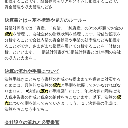
把握することです。経営状況をリアルタイムに把握することで、
資金管理や収支管理などさ...
決算書とは～基本構造や見方のルール～
貸借対照表では「資産」「負債」「純資産」の3つの項目でお金の
流れ
を管理し、会社全体の財務状態を整理します。貸借対照表を
分析することで会社内部の資金状況や事業の効率性なども把握す
ることができ、さまざまな指標を用いて分析することを「財務分
析」といいます。 ・損益計算書(P/L)損益計算書とは1年間の会社
の収入と支出を...
決算の流れや手順について
決算手続きにともなう書類の作成から提出までを迅速に対応する
ためには、具体的な決算の
流れ
と手順を把握しておかなければな
りません。 ■決算の
流れ
と手順原則として、年次決算と同時に法
人税申告書の作成と税金の納付をおこないます。以下、決算の
流
れ
について順を追ってみていきましょう。 1．決算書の作成は、
決算をおこなう中でも...
会社設立の流れと必要書類