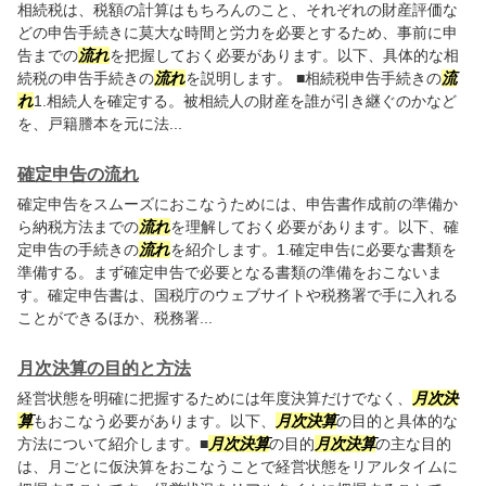
相続税は、税額の計算はもちろんのこと、それぞれの財産評価な
どの申告手続きに莫大な時間と労力を必要とするため、事前に申
告までの
流れ
を把握しておく必要があります。以下、具体的な相
続税の申告手続きの
流れ
を説明します。 ■相続税申告手続きの
流
れ
1.相続人を確定する。被相続人の財産を誰が引き継ぐのかなど
を、戸籍謄本を元に法...
確定申告の流れ
確定申告をスムーズにおこなうためには、申告書作成前の準備か
ら納税方法までの
流れ
を理解しておく必要があります。以下、確
定申告の手続きの
流れ
を紹介します。1.確定申告に必要な書類を
準備する。まず確定申告で必要となる書類の準備をおこないま
す。確定申告書は、国税庁のウェブサイトや税務署で手に入れる
ことができるほか、税務署...
月次決算の目的と方法
経営状態を明確に把握するためには年度決算だけでなく、
月次決
算
もおこなう必要があります。以下、
月次決算
の目的と具体的な
方法について紹介します。■
月次決算
の目的
月次決算
の主な目的
は、月ごとに仮決算をおこなうことで経営状態をリアルタイムに