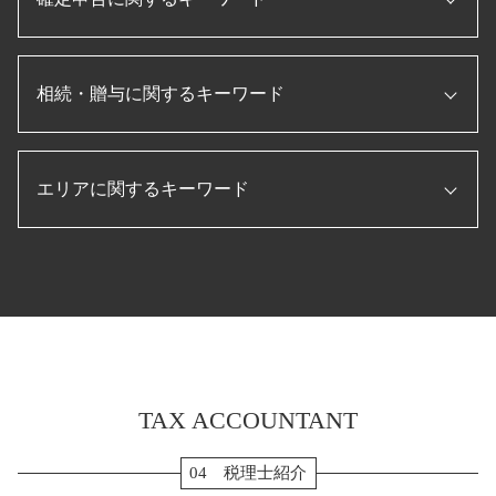
資金調達 とは
会社設立後 届出
個人事業主 赤字 税務調査
キャッシュフロー計算書 とは
事業承継 補助金
補助金 助成金 違い
法人 税金 対策
月次決算 とは
ものづくり補助金 条件
個人事業主 法人化
所得税 確定申告
税務調査 修正申告
決算 とは
日本政策金融公庫
会社設立 助成金
相続・贈与に関するキーワード
確定申告 やり方
税務調査 法人
経営管理 とは
税理士 顧問契約
個人事業主 法人化 デメリット
住宅ローン 確定申告
税務調査 追徴課税
損益計算書 とは
顧問税理士 メリット
起業 補助金
転職 確定申告
節税 保険
法人税 申告書 作成手順
相続税 申告書 添付書類
税理士 役割
会社設立 流れ
ふるさと納税 確定申告
税務調査 流れ
年次決算
エリアに関するキーワード
生前贈与 現金
補助金 助成金
新規開業資金 日本政策金融公庫
住宅借入金等特別控除 申告書
税務調査 準備
pl 表
相続税 修正申告
会社設立 費用 経費
転職 確定申告 不要
決算 対策
月次決算 目的
生前贈与 孫
法人設立届出書
確定申告 スマホ
決算申告 伊勢市 税理士 相談
役員報酬 節税
経常利益 計算
配偶者居住権 相続税
法人 設立後 手続き
確定申告 流れ
確定申告 菰野町 税理士 相談
税務調査 立会
月次決算 流れ
生前贈与 メリット
会社設立 定款
確定申告 医療費 控除
贈与 弥富市 税理士 相談
決算 流れ
納税 資金
株式会社 設立 流れ
確定申告 時期
決算申告 亀山市 税理士 相談
賃借対照表 損益計算書
相続税 計算 土地
会社 資本金 とは
法人税 確定申告書
贈与 伊勢市 税理士 相談
相続税申告 必要書類
法人化 メリット
年末調整 保険料控除
贈与 松坂市 税理士 相談
相続税 払えない
確定申告 退職金
TAX ACCOUNTANT
税務調査 いなべ市 税理士 相談
相続 流れ
確定申告 源泉徴収票
贈与 四日市市 税理士 相談
生前贈与 現金 手渡し
消費税 確定申告 個人事業主
税務顧問 伊賀市 税理士 相談
04 税理士紹介
相続税 申告 期限
確定申告 個人事業主