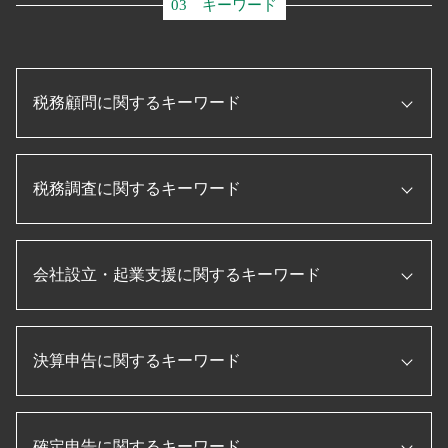
03 キーワード
税務顧問に関するキーワード
事業再構築 補助金
税務調査に関するキーワード
法人税 申告書 作成
法人 節税
税務申告書 とは
法人 節税
記帳代行 とは
会社設立・起業支援に関するキーワード
税務調査 必要書類
ものづくり補助金とは
税務調査 内容
税務申告書 作成 税理士
税務調査 時期
プロパー融資 とは
法人 税金 種類
相続税 税務調査 一般家庭
信用保証協会 融資
決算申告に関するキーワード
起業 助成金
税務調査 無申告
経理指導 税理士
合同会社 設立 流れ
税務調査 とは
企業 資金調達
合同会社 設立 ひとりで
税務調査 税理士 立会
キャッシュフロー計算書 作り方
顧問税理士 とは
会社設立 資本金
国税局 査察 流れ
確定申告に関するキーワード
決算書 作成 手順