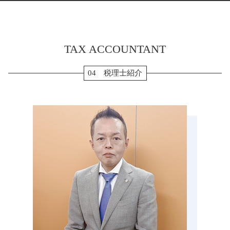
経営管理 とは
生前贈与 110万円
法人化 メリット
住宅ローン 確定申告
相続税 松坂市 税理士 相談
決算 とは
配偶者居住権 相続税
株式会社 設立 流れ
副業 確定申告
相続税 菰野町 税理士 相談
相続税 申告書 添付書類
起業 補助金
確定申告 源泉徴収票
税務顧問 海津市 税理士 相談
相続税 修正申告
所得税 確定申告
TAX ACCOUNTANT
税務調査 桑名市 税理士 相談
贈与 3年以内
確定申告 個人事業主
生前対策 鈴鹿市 税理士 相談
生前贈与 メリット
etax 確定申告
相続税 海津市 税理士 相談
04 税理士紹介
相続税 申告 期限
ふるさと納税 確定申告
生前対策 愛西市 税理士 相談
相続税 払えない
確定申告 流れ
相続税 名張市 税理士 相談
納税 対策
個人事業主 白色申告
相続税 弥富市 税理士 相談
生前贈与 現金 手渡し
転職 確定申告 不要
税務調査 伊勢市 税理士 相談
生前贈与 現金
決算申告 菰野町 税理士 相談
小規模宅地 特例 相続税
会社設立 海津市 税理士 相談
生前贈与 孫
税務調査 あま市 税理士 相談
相続 流れ
贈与 津島市 税理士 相談
贈与 三重県 税理士 相談
相続税 いなべ市 税理士 相談
生前対策 桑名市 税理士 相談