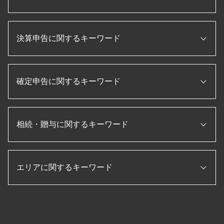
顧問税理士 とは
税務調査 入りやすい
事業再構築 補助金
税務調査 法人
信用保証協会 融資
個人事業主 法人成り
節税 保険
事業承継 補助金
決算申告に関するキーワード
新規開業資金 日本政策金融公庫
税務調査 必要書類
顧問税理士 メリット
個人事業主 法人化 デメリット
税務調査 立会
資金調達 とは
会社設立 資本金
決算 対策
月次決算 流れ
法人 節税
会社設立 費用 経費
税務調査 時期
確定申告に関するキーワード
年次決算
税理士 顧問契約
法人設立届出書
国税局 査察 流れ
月次決算 目的
法人税 申告書 作成
合同会社 設立 ひとりで
役員報酬 節税
経常利益 計算
企業 資金調達
補助金 助成金 違い
法人 確定申告 提出書類
税務調査 税理士 立会
賃借対照表 損益計算書
プロパー融資 とは
会社設立後 届出
相続・贈与に関するキーワード
確定申告 スマホ
法人 節税
法人税 申告書 作成手順
日本政策金融公庫
個人事業主 法人化
転職 確定申告
税務調査 内容
決算書 作成 手順
記帳代行 とは
会社設立 流れ
年末調整 保険料控除
税務調査 準備
損益計算書 とは
配偶者居住権 節税
補助金 助成金
合同会社 設立 流れ
確定申告 医療費 控除
税務調査 流れ
pl 表
エリアに関するキーワード
相続税申告 必要書類
ものづくり補助金 条件
会社設立 助成金
法人税 確定申告書
税務調査 無申告
決算 流れ
相続税 節税
会社設立 定款
確定申告 時期
相続税 税務調査 一般家庭
キャッシュフロー計算書 とは
相続税 計算 土地
会社 資本金 とは
住宅借入金等特別控除 申告書
贈与 菰野町 税理士 相談
税務調査 とは
月次決算 とは
納税 資金
法人 設立後 手続き
確定申告 やり方
会社設立 愛知県 税理士 相談
法人 税金 対策
キャッシュフロー計算書 作り方
マンション 相続税 対策
法人 税金 種類
個人事業主 青色申告
贈与 いなべ市 税理士 相談