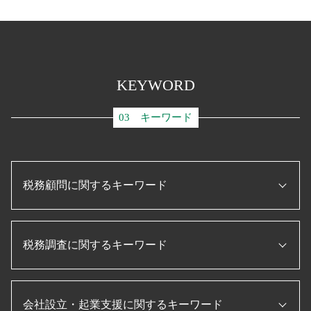
KEYWORD
03 キーワード
税務顧問に関するキーワード
税務申告書 とは
税務調査に関するキーワード
ものづくり補助金とは
税理士 役割
税務申告書 作成 税理士
個人事業主 赤字 税務調査
経理指導 税理士
会社設立・起業支援に関するキーワード
税務調査 修正申告