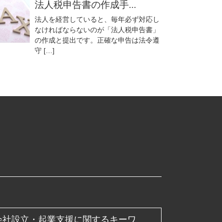
法人税申告書の作成手...
法人を経営していると、毎年必ず対応し
なければならないのが「法人税申告書」
の作成と提出です。正確な申告は法令遵
守 […]
会社設立・起業支援に関するキーワ