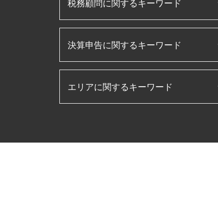
税務顧問に関するキーワード
補助金 助成金
決算申告に関するキーワード
法人税 申告書 作成
記帳代行 とは
事業承継 補助金
決算 流れ
資金調達 とは
エリアに関するキーワード
キャッシュフロー計算書 とは
経理指導 税理士
決算書 作成 手順
プロパー融資 とは
月次決算 とは
信用保証協会 融資
相続税 岐阜県 税理士 相談
損益計算書 とは
日本政策金融公庫
相続税 あま市 税理士 相談
月次決算 流れ
事業再構築 補助金
決算申告 鈴鹿市 税理士 相談
経営管理 とは
顧問税理士 メリット
会社設立 松坂市 税理士 相談
経常利益 計算
顧問税理士 とは
税務調査 愛知県 税理士 相談
決算 とは
ものづくり補助金とは
税務顧問 亀山市 税理士 相談
年次決算
企業 資金調達
確定申告 伊勢市 税理士 相談
キャッシュフロー計算書 作り方
税務申告書 とは
贈与 津島市 税理士 相談
pl 表
税理士 役割
会社設立 愛西市 税理士 相談
法人税 申告書 作成手順