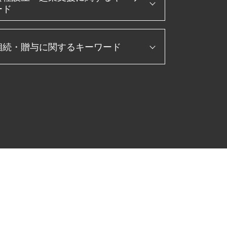
ード
法人化 メリット
相続・贈与に関するキーワード
会社設立 資本金
補助金 助成金 違い
会社設立 費用 経費
配偶者居住権 節税
会社設立 定款
配偶者居住権 相続税
合同会社 設立 ひとりで
相続税 払えない
会社設立 流れ
相続税 修正申告
株式会社 設立 流れ
贈与 3年以内
起業 助成金
贈与税 非課税
個人事業主 法人化 デメリット
納税 対策
新規開業資金 日本政策金融公庫
生前贈与 現金 手渡し
会社 資本金 とは
相続税 申告 期限
合同会社 設立 流れ
マンション 相続税 対策
人 税金 種類
相続税申告 必要書類
会社設立 助成金
生前贈与 現金
法人設立届出書
相続税 節税