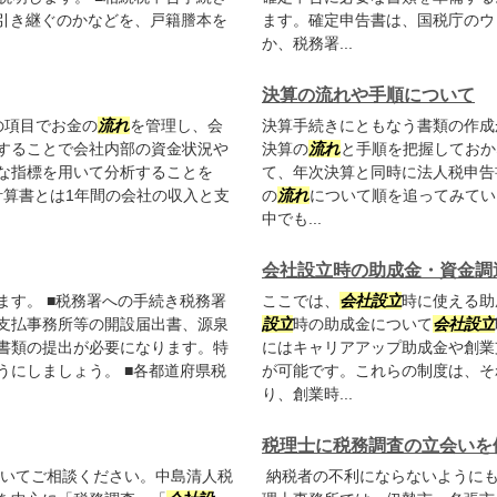
が引き継ぐのかなどを、戸籍謄本を
ます。確定申告書は、国税庁のウ
か、税務署...
決算の流れや手順について
の項目でお金の
流れ
を管理し、会
決算手続きにともなう書類の作成
することで会社内部の資金状況や
決算の
流れ
と手順を把握しておか
な指標を用いて分析することを
て、年次決算と同時に法人税申告
益計算書とは1年間の会社の収入と支
の
流れ
について順を追ってみてい
中でも...
会社設立時の助成金・資金調
ます。 ■税務署への手続き税務署
ここでは、
会社設立
時に使える助
支払事務所等の開設届出書、源泉
設立
時の助成金について
会社設立
書類の提出が必要になります。特
にはキャリアアップ助成金や創業
うにしましょう。 ■各都道府県税
が可能です。これらの制度は、そ
り、創業時...
税理士に税務調査の立会いを
いてご相談ください。中島清人税
納税者の不利にならないようにも