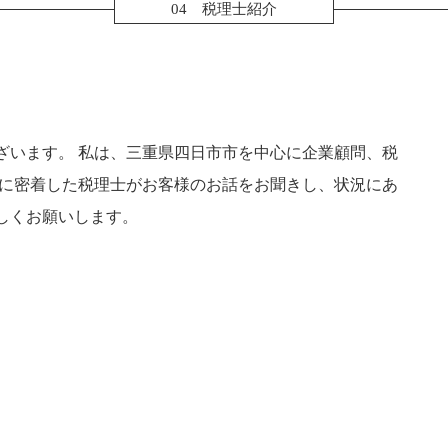
役員報酬 節税
04 税理士紹介
消費税 確定申告 個人事業主
生
相続税 税務調査 一般家庭
確定申告 退職金
国税局 査察 流れ
転職 確定申告 不要
税務調査 時期
法人 確定申告 提出書類
住宅借入金等特別控除 申告書
確定申告 源泉徴収票
ざいます。 私は、三重県四日市市を中心に企業顧問、税
副業 確定申告
域に密着した税理士がお客様のお話をお聞きし、状況にあ
しくお願いします。