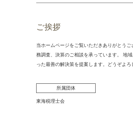
ものづくり補助金 条件
贈与 海津市 税理士 相談
月次決算 目的
税務申告書 作成 税理士
税務調査 伊賀市 税理士 相談
賃借対照表 損益計算書
法人 節税
決算申告 愛西市 税理士 相談
税理士 顧問契約
税務顧問 三重県 税理士 相談
ご挨拶
税務調査 津島市 税理士 相談
相続税 津市 税理士 相談
当ホームページをご覧いただきありがとうご
税務顧問 菰野町 税理士 相談
生前対策 亀山市 税理士 相談
務調査、決算のご相談を承っています。 地
生前対策 鈴鹿市 税理士 相談
った最善の解決策を提案します。どうぞよろ
税務調査 弥富市 税理士 相談
贈与 伊賀市 税理士 相談
所属団体
東海税理士会