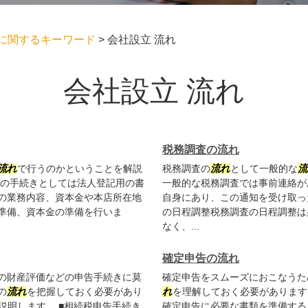
に関するキーワード
>
会社設立 流れ
会社設立 流れ
税務調査の流れ
流れ
で行うのかということを解説
税務調査の
流れ
として一般的な
流
前の手続きとしては法人登記用の書
一般的な税務調査では事前連絡が
の業務内容、資本金や本店所在地
自身にあり、この通知を受け取っ
準備、資本金の準備を行いま
の日程調整税務調査の日程調整は
なく、...
確定申告の流れ
の財産評価などの申告手続きに莫
確定申告をスムーズにおこなうた
の
流れ
を把握しておく必要があり
れ
を理解しておく必要があります
説明します。 ■相続税申告手続き
確定申告に必要な書類を準備する