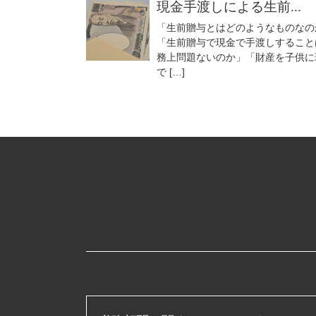
現金手渡しによる生前...
「生前贈与とはどのようなものなの
「生前贈与で現金で手渡しすること
務上問題ないのか」「財産を子供に
で […]