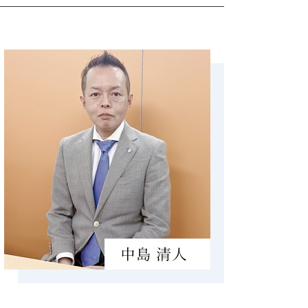
起業 補助金
前贈与 110万円
会社設立後 手続き
納税 資金
会社設立後 届出
生前贈与 メリット
個人事業主 法人成り
相続 流れ
相続税 計算 土地
小規模宅地 特例 相続税
生前贈与 孫