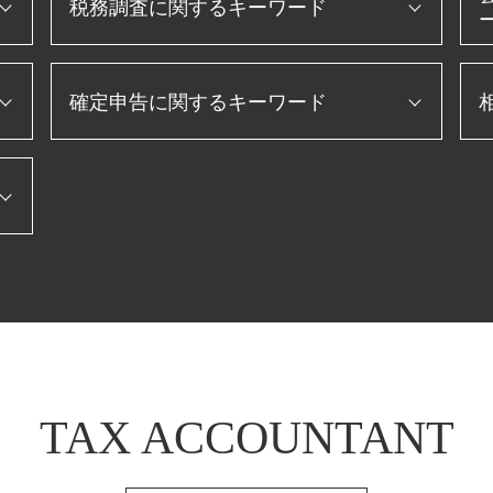
税務調査に関するキーワード
税務調査 入りやすい
確定申告に関するキーワード
法人 税金 対策
税務調査 法人
税務調査 修正申告
確定申告 やり方
税務調査 準備
ふるさと納税 確定申告
税務調査 無申告
etax 確定申告
税務調査 追徴課税
法人税 確定申告書
決算 対策
確定申告 スマホ
個人事業主 赤字 税務調査
住宅ローン 確定申告
法人 節税
年末調整 保険料控除
税務調査 立会
個人事業主 青色申告
税務調査 内容
確定申告 個人事業主
税務調査 流れ
確定申告 流れ
節税 保険
法
TAX ACCOUNTANT
個人事業主 白色申告
税務調査 税理士 立会
転職 確定申告
税務調査 必要書類
確定申告 医療費 控除