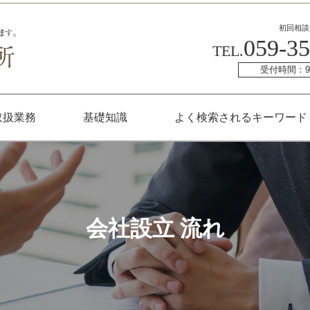
初回相談
059-35
TEL.
受付時間：9:
取扱業務
基礎知識
よく検索されるキーワード
会社設立 流れ