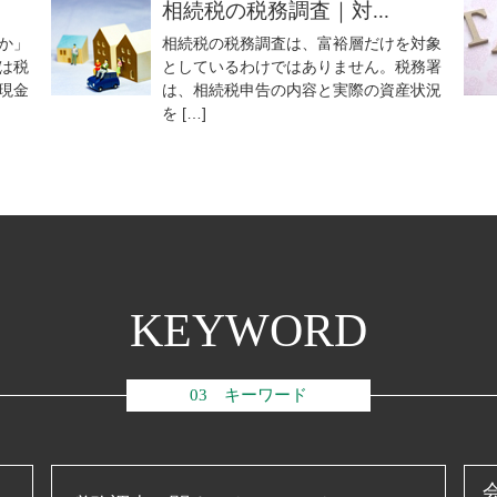
相続税の税務調査｜対...
か」
相続税の税務調査は、富裕層だけを対象
は税
としているわけではありません。税務署
現金
は、相続税申告の内容と実際の資産状況
を […]
KEYWORD
03 キーワード