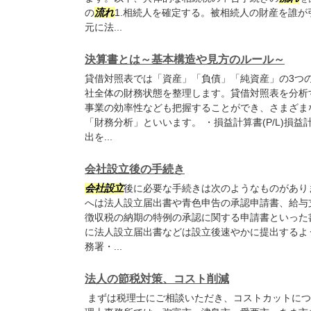
の
流れ
1.相続人を確定する。被相続人の財産を誰
元に法...
決算書とは～基本構造や見方のルール～
貸借対照表では「資産」「負債」「純資産」の3つ
社全体の財務状態を整理します。貸借対照表を分析
事業の効率性なども把握することができ、さまざま
「財務分析」といいます。 ・損益計算書(P/L)損
出を...
会社設立後の手続き
会社設立
後に必要な手続きは次のようなものがあり
へは法人設立届出書や青色申告の承認申請書、給与
徴収税の納期の特例の承認に関する申請書といった
に法人設立届出書などは設立後速やかに提出するよ
務署・...
法人の節税対策、コスト削減
まずは税理士にご相談いただき、コストカットにつ