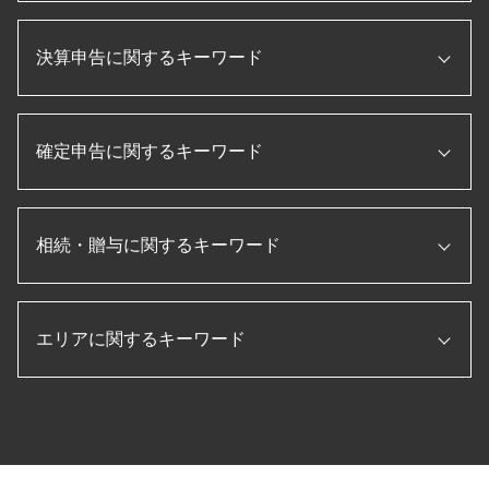
税理士 役割
個人事業主 赤字 税務調査
税務申告書 作成 税理士
会社設立 流れ
税務調査 流れ
信用保証協会 融資
決算申告に関するキーワード
新規開業資金 日本政策金融公庫
税務調査 とは
プロパー融資 とは
合同会社 設立 ひとりで
税務調査 無申告
補助金 助成金
株式会社 設立 流れ
節税 保険
pl 表
企業 資金調達
会社設立 助成金
国税局 査察 流れ
確定申告に関するキーワード
キャッシュフロー計算書 作り方
ものづくり補助金とは
起業 助成金
税務調査 税理士 立会
経常利益 計算
記帳代行 とは
個人事業主 法人成り
決算 対策
賃借対照表 損益計算書
法人 節税
個人事業主 法人化 デメリット
確定申告 時期
税務調査 法人
月次決算 目的
法人税 申告書 作成
法人 設立後 手続き
相続・贈与に関するキーワード
法人 確定申告 提出書類
法人 税金 対策
キャッシュフロー計算書 とは
税務申告書 とは
起業 補助金
副業 確定申告
役員報酬 節税
損益計算書 とは
税理士 顧問契約
法人化 メリット
etax 確定申告
税務調査 準備
月次決算 とは
相続税 計算 土地
顧問税理士 メリット
法人 税金 種類
個人事業主 白色申告
税務調査 時期
決算 流れ
エリアに関するキーワード
マンション 相続税 対策
経理指導 税理士
個人事業主 法人化
転職 確定申告 不要
相続税 税務調査 一般家庭
決算書 作成 手順
生前贈与 孫
会社設立 費用 経費
ふるさと納税 確定申告
税務調査 内容
経営管理 とは
納税 対策
会社設立 定款
法人税 確定申告書
税務調査 名張市 税理士 相談
税務調査 修正申告
月次決算 流れ
相続 流れ
合同会社 設立 流れ
住宅借入金等特別控除 申告書
決算申告 愛知県 税理士 相談
税務調査 立会
法人税 申告書 作成手順
相続税 払えない
法人設立届出書
所得税 確定申告
決算申告 いなべ市 税理士 相談
決算 とは
配偶者居住権 節税
会社設立後 手続き
確定申告 スマホ
相続税 愛知県 税理士 相談