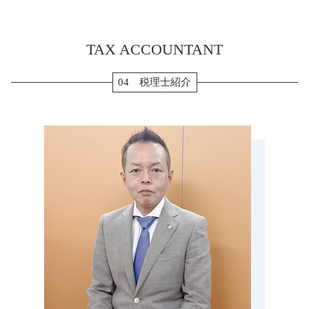
年次決算
相続税 節税
補助金 助成金 違い
確定申告 流れ
会社設立 三重県 税理士 相談
相続税 申告書 添付書類
会社設立 資本金
住宅ローン 確定申告
生前対策 名張市 税理士 相談
配偶者居住権 相続税
確定申告 医療費 控除
TAX ACCOUNTANT
決算申告 愛西市 税理士 相談
贈与税 非課税
個人事業主 青色申告
税務調査 亀山市 税理士 相談
納税 資金
確定申告 源泉徴収票
決算申告 あま市 税理士 相談
04 税理士紹介
贈与 3年以内
確定申告 退職金
会社設立 鈴鹿市 税理士 相談
生前贈与 メリット
年末調整 保険料控除
税務顧問 弥富市 税理士 相談
生前贈与 現金
消費税 確定申告 個人事業主
会社設立 いなべ市 税理士 相談
相続税 申告 期限
転職 確定申告
相続税 桑名市 税理士 相談
小規模宅地 特例 相続税
税務調査 三重県 税理士 相談
相続税申告 必要書類
生前対策 菰野町 税理士 相談
生前贈与 110万円
贈与 愛西市 税理士 相談
生前贈与 現金 手渡し
相続税 松坂市 税理士 相談
税務調査 愛西市 税理士 相談
会社設立 菰野町 税理士 相談
会社設立 桑名市 税理士 相談