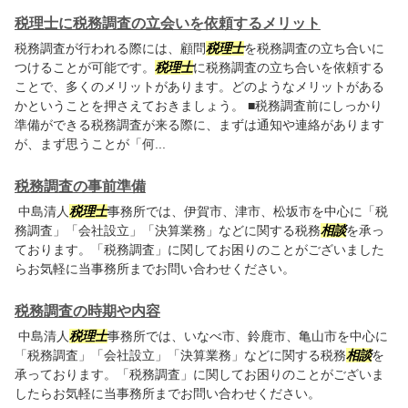
税理士に税務調査の立会いを依頼するメリット
税務調査が行われる際には、顧問
税理士
を税務調査の立ち合いに
つけることが可能です。
税理士
に税務調査の立ち合いを依頼する
ことで、多くのメリットがあります。どのようなメリットがある
かということを押さえておきましょう。 ■税務調査前にしっかり
準備ができる税務調査が来る際に、まずは通知や連絡があります
が、まず思うことが「何...
税務調査の事前準備
中島清人
税理士
事務所では、伊賀市、津市、松坂市を中心に「税
務調査」「会社設立」「決算業務」などに関する税務
相談
を承っ
ております。「税務調査」に関してお困りのことがございました
らお気軽に当事務所までお問い合わせください。
税務調査の時期や内容
中島清人
税理士
事務所では、いなべ市、鈴鹿市、亀山市を中心に
「税務調査」「会社設立」「決算業務」などに関する税務
相談
を
承っております。「税務調査」に関してお困りのことがございま
したらお気軽に当事務所までお問い合わせください。