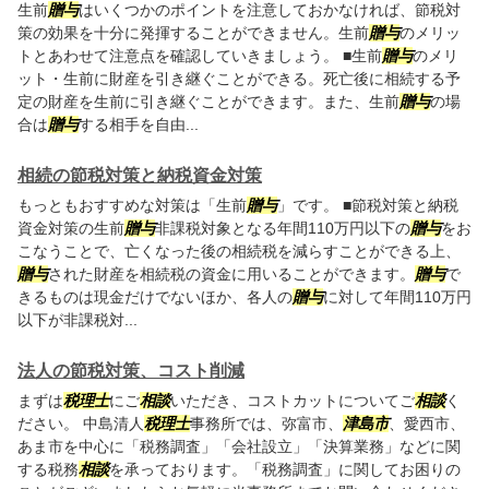
生前
贈与
はいくつかのポイントを注意しておかなければ、節税対
策の効果を十分に発揮することができません。生前
贈与
のメリッ
トとあわせて注意点を確認していきましょう。 ■生前
贈与
のメリ
ット・生前に財産を引き継ぐことができる。死亡後に相続する予
定の財産を生前に引き継ぐことができます。また、生前
贈与
の場
合は
贈与
する相手を自由...
相続の節税対策と納税資金対策
もっともおすすめな対策は「生前
贈与
」です。 ■節税対策と納税
資金対策の生前
贈与
非課税対象となる年間110万円以下の
贈与
をお
こなうことで、亡くなった後の相続税を減らすことができる上、
贈与
された財産を相続税の資金に用いることができます。
贈与
で
きるものは現金だけでないほか、各人の
贈与
に対して年間110万円
以下が非課税対...
法人の節税対策、コスト削減
まずは
税理士
にご
相談
いただき、コストカットについてご
相談
く
ださい。 中島清人
税理士
事務所では、弥富市、
津島市
、愛西市、
あま市を中心に「税務調査」「会社設立」「決算業務」などに関
する税務
相談
を承っております。「税務調査」に関してお困りの