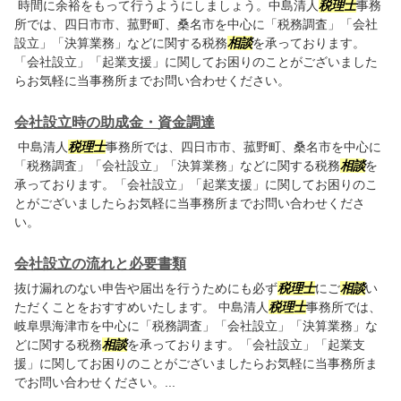
時間に余裕をもって行うようにしましょう。中島清人
税理士
事務
所では、四日市市、菰野町、桑名市を中心に「税務調査」「会社
設立」「決算業務」などに関する税務
相談
を承っております。
「会社設立」「起業支援」に関してお困りのことがございました
らお気軽に当事務所までお問い合わせください。
会社設立時の助成金・資金調達
中島清人
税理士
事務所では、四日市市、菰野町、桑名市を中心に
「税務調査」「会社設立」「決算業務」などに関する税務
相談
を
承っております。「会社設立」「起業支援」に関してお困りのこ
とがございましたらお気軽に当事務所までお問い合わせくださ
い。
会社設立の流れと必要書類
抜け漏れのない申告や届出を行うためにも必ず
税理士
にご
相談
い
ただくことをおすすめいたします。 中島清人
税理士
事務所では、
岐阜県海津市を中心に「税務調査」「会社設立」「決算業務」な
どに関する税務
相談
を承っております。「会社設立」「起業支
援」に関してお困りのことがございましたらお気軽に当事務所ま
でお問い合わせください。...