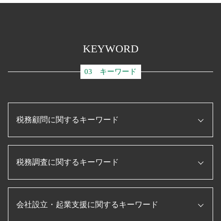
KEYWORD
03 キーワード
税務顧問に関するキーワード
事業承継 補助金
税務調査に関するキーワード
日本政策金融公庫
顧問税理士 とは
事業再構築 補助金
税務調査 入りやすい
資金調達 とは
会社設立・起業支援に関するキーワード
法人 節税
ものづくり補助金 条件
税務調査 追徴課税