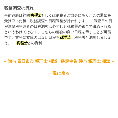
税務調査の流れ
事前連絡は顧問
税理士
もしくは納税者ご自身にあり、この通知を
受け取った後に税務調査の日程調整が行われます。 ・調査日の日
程調整税務調査の日程調整は必ずしも税務署の都合で決められる
というわけではなく、こちらの都合の良い日程を示すことが可能
です。業務に支障の出ない日程を
税理士
、税務署と調整しましょ
う。 ・
税理士
との資料...
« 贈与 四日市市 税理士 相談
確定申告 津市 税理士 相談 »
一覧に戻る