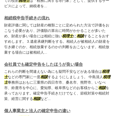
ての役割
税理士
は「税務に関する専門家」として、提供するサー
ビスによって、納税者を...
相続税申告手続きの流れ
財産評価に関しては財産の種類ごとに定められた方法で評価をお
こなう必要があり、評価額の算出に時間がかかることが多いた
め、財産が多い場合には相続に強い
税理士
に
相談
することをおす
すめします。 3.遺産承継判断をする。相続人が被相続人の財産を
引き継ぐのか、相続放棄するのかの判断をおこないます。相続放
棄する場合には被相続人...
会社員でも確定申告をしたほうが良い場合
これらの判断を間違えない為にも疑問不安などがある場合は
税理
士
などの専門家に一度
相談
するようにしましょう。 中島清人
税理
士
事務所はおもに三重県の四日市市、桑名市、熊野市、いなべ
市、鈴鹿市を中心に、愛知県、岐阜県などのお客様からご
相談
を
承っております。確定申告手続きだけでなく、節税対策や相続対
策、経営に関する
相談
など...
個人事業主と法人の確定申告の違い