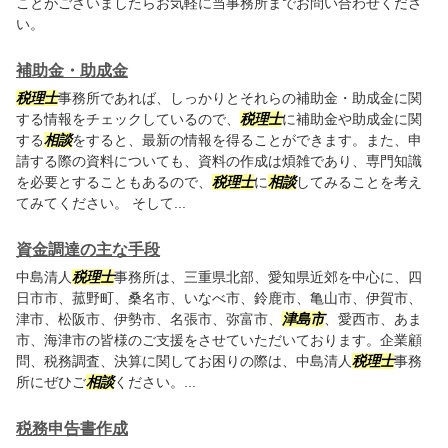
ことがございましたらお気軽に当事務所までお問い合わせくださ
い。
補助金・助成金
税理士
事務所であれば、しっかりとそれらの補助金・助成金に関
する情報をチェックしているので、
税理士
に補助金や助成金に関
する
相談
をすると、最新の情報を得ることができます。また、申
請する際の資料についても、資料の作成は煩雑であり、専門知識
を必要とすることもあるので、
税理士
に
相談
してみることを考え
てみてください。 そして...
資金調達の主な手段
中島清人
税理士
事務所は、三重県北部、愛知県近郊を中心に、四
日市市、菰野町、桑名市、いなべ市、鈴鹿市、亀山市、伊賀市、
津市、松阪市、伊勢市、名張市、弥富市、
津島市
、愛西市、あま
市、海津市の皆様のご支援をさせていただいております。企業顧
問、税務調査、決算に関してお困りの際は、中島清人
税理士
事務
所にぜひご
相談
ください。...
税務申告書作成