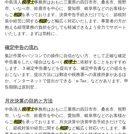
中島清人
税理士
事務所はおもに三重県の四日市市、桑名市、熊野
市、いなべ市、鈴鹿市を中心に、愛知県、岐阜県などのお客様か
らご
相談
を承っております。決算申告手続きだけでなく、節税対
策や経営に関する
相談
など幅広く対応いたします。事業者の方が
抱える経理業務の負担を少しでも軽減できるよう全力でサポート
いたします。まずは気軽に...
確定申告の流れ
集計作業やパソコンでの操作に自信がない方、そして正確な確定
申告書をしたい場合はなるべく
税理士
に依頼することをおすすめ
します。 3.確定申告書などを提出する。確定申告書などの提出を
おこないます。提出方法には郵送や税務署への直接持参があるほ
か、インターネットで提出ができる「e-Tax」などがあります。申
告期限は原則翌...
月次決算の目的と方法
中島清人
税理士
事務所はおもに三重県の四日市市、桑名市、熊野
市、いなべ市、鈴鹿市を中心に、愛知県、岐阜県などのお客様か
らご
相談
を承っております。月次決算や決算申告手続きだけでな
く、節税対策や経営に関する
相談
など幅広く対応いたします。事