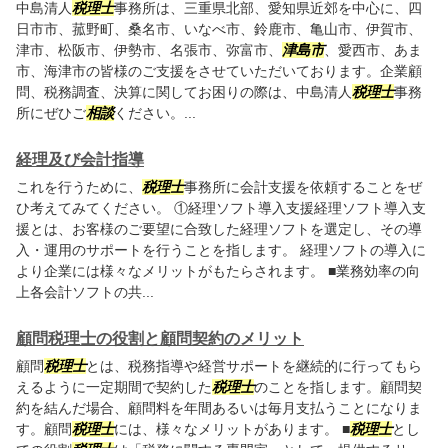
中島清人
税理士
事務所は、三重県北部、愛知県近郊を中心に、四
日市市、菰野町、桑名市、いなべ市、鈴鹿市、亀山市、伊賀市、
津市、松阪市、伊勢市、名張市、弥富市、
津島市
、愛西市、あま
市、海津市の皆様のご支援をさせていただいております。企業顧
問、税務調査、決算に関してお困りの際は、中島清人
税理士
事務
所にぜひご
相談
ください。...
経理及び会計指導
これを行うために、
税理士
事務所に会計支援を依頼することをぜ
ひ考えてみてください。 ①経理ソフト導入支援経理ソフト導入支
援とは、お客様のご要望に合致した経理ソフトを選定し、その導
入・運用のサポートを行うことを指します。 経理ソフトの導入に
より企業には様々なメリットがもたらされます。 ■業務効率の向
上各会計ソフトの共...
顧問税理士の役割と顧問契約のメリット
顧問
税理士
とは、税務指導や経営サポートを継続的に行ってもら
えるように一定期間で契約した
税理士
のことを指します。顧問契
約を結んだ場合、顧問料を年間あるいは毎月支払うことになりま
す。顧問
税理士
には、様々なメリットがあります。 ■
税理士
とし