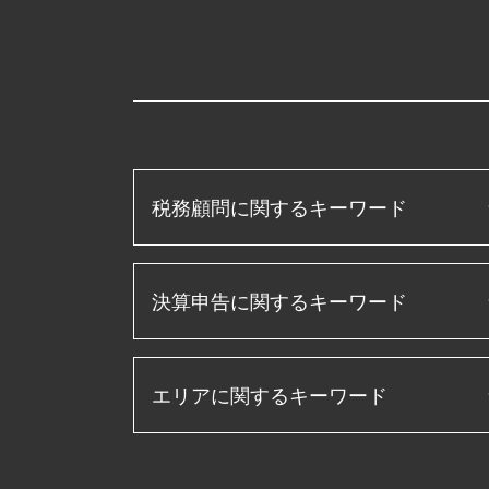
税務顧問に関するキーワード
税務申告書 作成 税理士
決算申告に関するキーワード
記帳代行 とは
法人 節税
事業承継 補助金
経営管理 とは
資金調達 とは
エリアに関するキーワード
月次決算 とは
税理士 役割
法人税 申告書 作成手順
顧問税理士 メリット
キャッシュフロー計算書 とは
ものづくり補助金とは
決算申告 津島市 税理士 相談
損益計算書 とは
法人税 申告書 作成