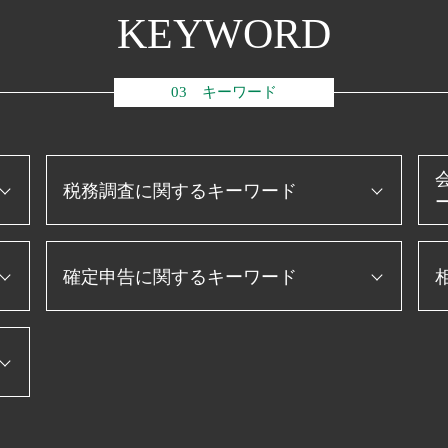
KEYWORD
03 キーワード
税務調査に関するキーワード
税務調査 立会
確定申告に関するキーワード
決算 対策
法人 税金 対策
相続税 税務調査 一般家庭
個人事業主 白色申告
税務調査 入りやすい
個人事業主 青色申告
役員報酬 節税
消費税 確定申告 個人事業主
生
税務調査 必要書類
住宅ローン 確定申告
税務調査 税理士 立会
副業 確定申告
税務調査 とは