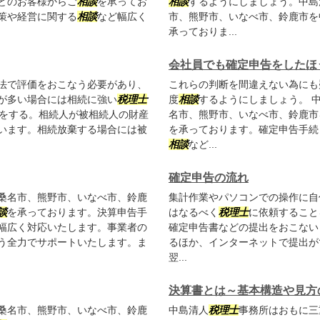
どのお客様からご
相談
を承ってお
相談
するようにしましょう。中島
策や経営に関する
相談
など幅広く
市、熊野市、いなべ市、鈴鹿市を
承っておりま...
会社員でも確定申告をしたほ
法で評価をおこなう必要があり、
これらの判断を間違えない為にも
が多い場合には相続に強い
税理士
度
相談
するようにしましょう。 
断をする。相続人が被相続人の財産
名市、熊野市、いなべ市、鈴鹿市
います。相続放棄する場合には被
を承っております。確定申告手続
相談
など...
確定申告の流れ
桑名市、熊野市、いなべ市、鈴鹿
集計作業やパソコンでの操作に自
談
を承っております。決算申告手
はなるべく
税理士
に依頼すること
幅広く対応いたします。事業者の
確定申告書などの提出をおこない
う全力でサポートいたします。ま
るほか、インターネットで提出がで
翌...
決算書とは～基本構造や見方
桑名市、熊野市、いなべ市、鈴鹿
中島清人
税理士
事務所はおもに三