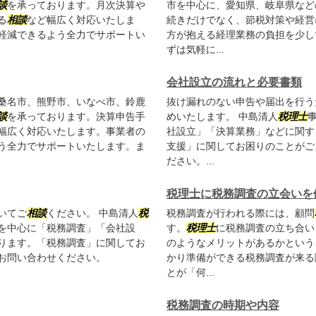
談
を承っております。月次決算や
市を中心に、愛知県、岐阜県など
る
相談
など幅広く対応いたしま
続きだけでなく、節税対策や経営
軽減できるよう全力でサポートい
方が抱える経理業務の負担を少し
ずは気軽に...
会社設立の流れと必要書類
桑名市、熊野市、いなべ市、鈴鹿
抜け漏れのない申告や届出を行う
談
を承っております。決算申告手
めいたします。 中島清人
税理士
幅広く対応いたします。事業者の
社設立」「決算業務」などに関す
う全力でサポートいたします。ま
支援」に関してお困りのことがご
ださい。...
税理士に税務調査の立会いを
いてご
相談
ください。 中島清人
税
税務調査が行われる際には、顧問
を中心に「税務調査」「会社設
す。
税理士
に税務調査の立ち合い
ります。「税務調査」に関してお
のようなメリットがあるかという
お問い合わせください。
かり準備ができる税務調査が来る
とが「何...
税務調査の時期や内容