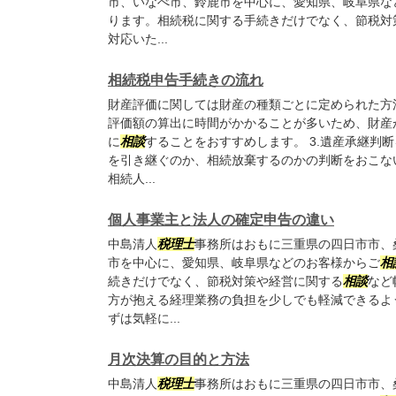
市、いなべ市、鈴鹿市を中心に、愛知県、岐阜県な
ります。相続税に関する手続きだけでなく、節税対
対応いた...
相続税申告手続きの流れ
財産評価に関しては財産の種類ごとに定められた方
評価額の算出に時間がかかることが多いため、財産
に
相談
することをおすすめします。 3.遺産承継判
を引き継ぐのか、相続放棄するのかの判断をおこな
相続人...
個人事業主と法人の確定申告の違い
中島清人
税理士
事務所はおもに三重県の四日市市、
市を中心に、愛知県、岐阜県などのお客様からご
相
続きだけでなく、節税対策や経営に関する
相談
など
方が抱える経理業務の負担を少しでも軽減できるよ
ずは気軽に...
月次決算の目的と方法
中島清人
税理士
事務所はおもに三重県の四日市市、