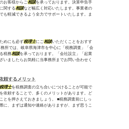
のお客様からご
相談
を承っております。決算申告手
に関する
相談
など幅広く対応いたします。事業者の
でも軽減できるよう全力でサポートいたします。ま
ためにも必ず
税理士
にご
相談
いただくことをおすす
事務所では、岐阜県海津市を中心に「税務調査」「会
る税務
相談
を承っております。「会社設立」「起業
ざいましたらお気軽に当事務所までお問い合わせく
依頼するメリット
税理士
を税務調査の立ち合いにつけることが可能で
を依頼することで、多くのメリットがあります。ど
ことを押さえておきましょう。 ■税務調査前にしっ
際に、まずは通知や連絡がありますが、まず思うこ