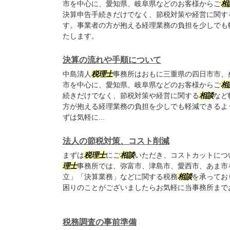
市を中心に、愛知県、岐阜県などのお客様からご
相
決算申告手続きだけでなく、節税対策や経営に関す
す。事業者の方が抱える経理業務の負担を少しでも
たします。
決算の流れや手順について
中島清人
税理士
事務所はおもに三重県の四日市市、
市を中心に、愛知県、岐阜県などのお客様からご
相
続きだけでなく、節税対策や経営に関する
相談
など
方が抱える経理業務の負担を少しでも軽減できるよ
ずは気軽に...
法人の節税対策、コスト削減
まずは
税理士
にご
相談
いただき、コストカットにつ
理士
事務所では、弥富市、津島市、愛西市、あま市
立」「決算業務」などに関する税務
相談
を承ってお
困りのことがございましたらお気軽に当事務所まで
税務調査の事前準備