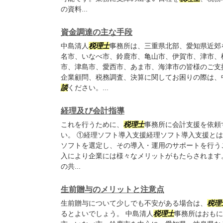
の資料...
資金調達の主な手段
中島清人
税理士
事務所は、三重県北部、愛知県近郊
名市、いなべ市、鈴鹿市、亀山市、伊賀市、津市、
市、津島市、愛西市、あま市、海津市の皆様のご支
企業顧問、税務調査、決算に関してお困りの際は、
談
ください。...
経理及び会計指導
これを行うために、
税理士
事務所に会計支援を依頼
い。 ①経理ソフト導入支援経理ソフト導入支援と
ソフトを選定し、その導入・運用のサポートを行う
入により企業には様々なメリットがもたらされます
の共...
生前贈与のメリットと注意点
生前贈与について少しでも不安がある場合は、
税理
るとよいでしょう。 中島清人
税理士
事務所はおもに