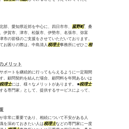
北部、愛知県近郊を中心に、四日市市、
菰野町
、桑
、伊賀市、津市、松阪市、伊勢市、名張市、弥富
津市の皆様のご支援をさせていただいております。
てお困りの際は、中島清人
税理士
事務所にぜひご
相
のメリット
サポートを継続的に行ってもらえるように一定期間
す。顧問契約を結んだ場合、顧問料を年間あるいは
税理士
には、様々なメリットがあります。 ■
税理士
する専門家」として、提供するサービスによって、
策
が非常に重要であり、相続について不安がある人
識を深めておきたい人は
税理士
などの専門家に一度