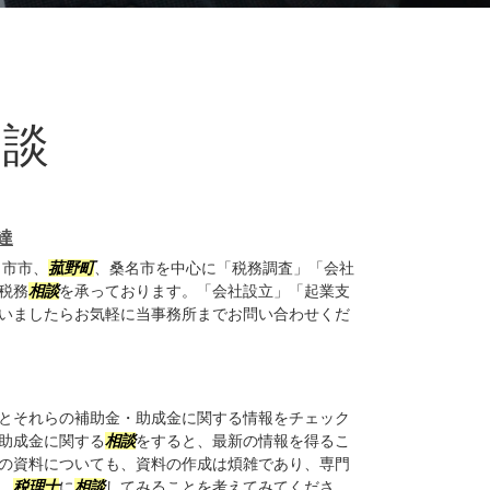
相談
達
日市市、
菰野町
、桑名市を中心に「税務調査」「会社
税務
相談
を承っております。「会社設立」「起業支
いましたらお気軽に当事務所までお問い合わせくだ
とそれらの補助金・助成金に関する情報をチェック
助成金に関する
相談
をすると、最新の情報を得るこ
の資料についても、資料の作成は煩雑であり、専門
、
税理士
に
相談
してみることを考えてみてくださ