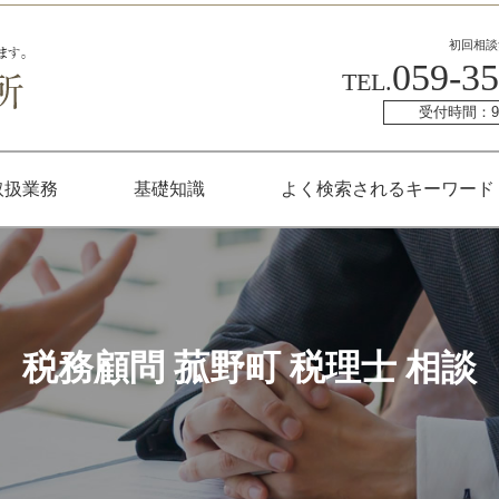
初回相談
059-35
TEL.
受付時間：9:
取扱業務
基礎知識
よく検索されるキーワード
税務顧問 菰野町 税理士 相談