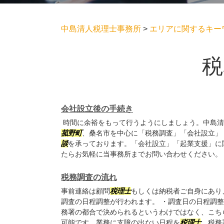
中島清人税理士事務所
>
エリアに関するキー
税
会社設立後の手続き
時間に余裕をもって行うようにしましょう。中島清
菰野町
、桑名市を中心に「税務調査」「会社設立」
談
を承っております。「会社設立」「起業支援」に
たらお気軽に当事務所までお問い合わせください。
税務調査の流れ
事前連絡は顧問
税理士
もしくは納税者ご自身にあり
調査の日程調整が行われます。 ・調査日の日程調
務署の都合で決められるというわけではなく、こち
可能です。業務に支障の出ない日程を
税理士
、税務