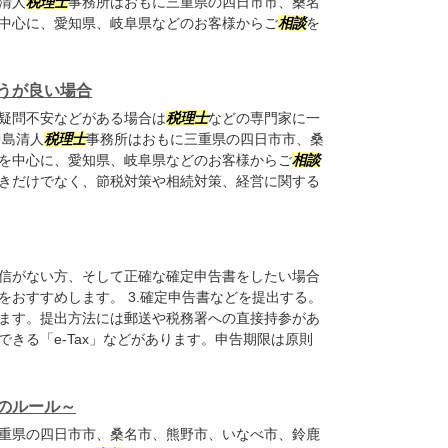
清人
税理士
事務所はおもに三重県の四日市市、桑名
中心に、愛知県、岐阜県などのお客様からご
相談
を
うが良い場合
疑問不安などがある場合は
税理士
などの専門家に一
中島清人
税理士
事務所はおもに三重県の四日市市、桑
を中心に、愛知県、岐阜県などのお客様からご
相談
きだけでなく、節税対策や相続対策、経営に関する
信がない方、そして正確な確定申告書をしたい場合
をおすすめします。 3.確定申告書などを提出する。
ます。提出方法には郵送や税務署への直接持参があ
きる「e-Tax」などがあります。申告期限は原則
のルール～
重県の四日市市、桑名市、熊野市、いなべ市、鈴鹿