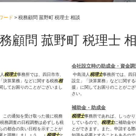
ワード
>
税務顧問 菰野町 税理士 相談
務顧問 菰野町 税理士 
会社設立時の助成金・資金調
人
税理士
事務所では、四日市市、
中島清人
税理士
事務所では、四
「決算業務」などに関する税務
相
設立」「決算業務」などに関する
関してお困りのことがございまし
援」に関してお困りのことがござ
さい。
補助金・助成金
、この通知を受け取った後に税務
税理士
事務所であれば、しっかり
整税務調査の日程調整は必ずしも税
しているので、
税理士
に補助金や
らの都合の良い日程を示すことが
とができます。また、申請する際
署と調整しましょう。 ・
税理士
と
知識を必要とすることもあるので