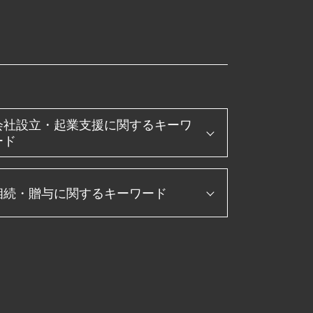
会社設立・起業支援に関するキーワ
ード
会社設立 資本金
相続・贈与に関するキーワード
新規開業資金 日本政策金融公庫
会社設立後 手続き
起業 助成金
マンション 相続税 対策
起業 補助金
生前贈与 メリット
合同会社 設立 ひとりで
前贈与 110万円
個人事業主 法人化
相続税申告 必要書類
会社 資本金 とは
相続税 節税
会社設立 定款