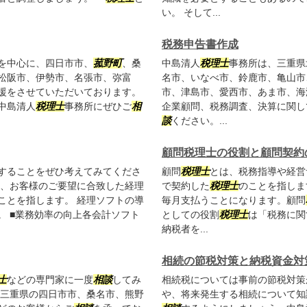
い。 そして...
税務申告書作成
を中心に、四日市市、
菰野町
、桑
中島清人
税理士
事務所は、三重県
松阪市、伊勢市、名張市、弥富
名市、いなべ市、鈴鹿市、亀山市
援をさせていただいております。
市、津島市、愛西市、あま市、海
中島清人
税理士
事務所にぜひご
相
企業顧問、税務調査、決算に関し
談
ください。...
顧問税理士の役割と顧問契約
することをぜひ考えてみてくださ
顧問
税理士
とは、税務指導や経営
は、お客様のご要望に合致した経理
で契約した
税理士
のことを指しま
ことを指します。 経理ソフトの導
毎月支払うことになります。顧問
。 ■業務効率の向上各会計ソフト
としての役割
税理士
は「税務に関
納税者を...
相続の節税対策と納税資金対
士
などの専門家に一度
相談
してみ
相続税については事前の節税対策
三重県の四日市市、桑名市、熊野
や、将来発生する相続について知