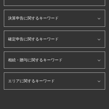
法人 税金 対策
企業 資金調達
法人 節税
資金調達 とは
合同会社 設立 流れ
税務調査 とは
補助金 助成金
決算申告に関するキーワード
会社設立 資本金
税務調査 税理士 立会
税理士 顧問契約
個人事業主 法人化 デメリット
個人事業主 赤字 税務調査
日本政策金融公庫
法人 税金 種類
税務調査 準備
キャッシュフロー計算書 作り方
税理士 役割
法人化 メリット
相続税 税務調査 一般家庭
確定申告に関するキーワード
損益計算書 とは
プロパー融資 とは
会社設立 定款
税務調査 無申告
月次決算 流れ
信用保証協会 融資
会社 資本金 とは
税務調査 追徴課税
法人税 申告書 作成手順
税務申告書 とは
起業 助成金
法人 確定申告 提出書類
税務調査 必要書類
決算 流れ
記帳代行 とは
会社設立 費用 経費
相続・贈与に関するキーワード
確定申告 流れ
税務調査 立会
年次決算
経理指導 税理士
会社設立後 手続き
確定申告 スマホ
国税局 査察 流れ
経営管理 とは
事業再構築 補助金
起業 補助金
年末調整 保険料控除
税務調査 入りやすい
月次決算 目的
相続税 節税
法人税 申告書 作成
株式会社 設立 流れ
確定申告 個人事業主
決算 対策
月次決算 とは
エリアに関するキーワード
生前贈与 110万円
法人 節税
会社設立 流れ
確定申告 源泉徴収票
役員報酬 節税
決算書 作成 手順
小規模宅地 特例 相続税
合同会社 設立 ひとりで
個人事業主 青色申告
節税 保険
決算 とは
配偶者居住権 節税
個人事業主 法人成り
確定申告 時期
相続税 四日市市 税理士 相談
税務調査 修正申告
pl 表
相続税 申告書 添付書類
会社設立後 届出
所得税 確定申告
会社設立 三重県 税理士 相談
税務調査 流れ
賃借対照表 損益計算書
生前贈与 孫
法人 設立後 手続き
法人税 確定申告書
生前対策 岐阜県 税理士 相談