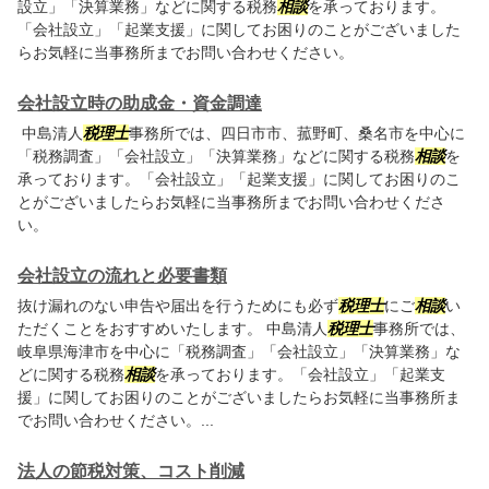
設立」「決算業務」などに関する税務
相談
を承っております。
「会社設立」「起業支援」に関してお困りのことがございました
らお気軽に当事務所までお問い合わせください。
会社設立時の助成金・資金調達
中島清人
税理士
事務所では、四日市市、菰野町、桑名市を中心に
「税務調査」「会社設立」「決算業務」などに関する税務
相談
を
承っております。「会社設立」「起業支援」に関してお困りのこ
とがございましたらお気軽に当事務所までお問い合わせくださ
い。
会社設立の流れと必要書類
抜け漏れのない申告や届出を行うためにも必ず
税理士
にご
相談
い
ただくことをおすすめいたします。 中島清人
税理士
事務所では、
岐阜県海津市を中心に「税務調査」「会社設立」「決算業務」な
どに関する税務
相談
を承っております。「会社設立」「起業支
援」に関してお困りのことがございましたらお気軽に当事務所ま
でお問い合わせください。...
法人の節税対策、コスト削減