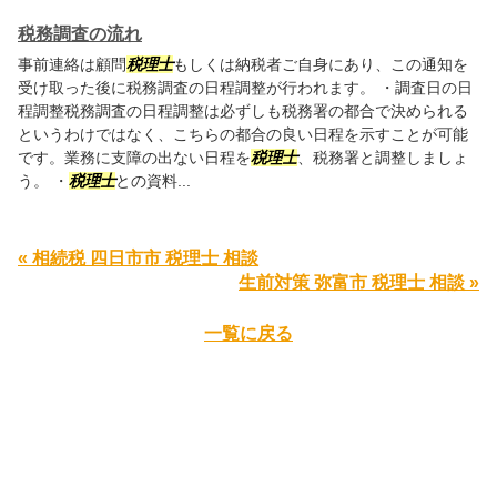
税務調査の流れ
事前連絡は顧問
税理士
もしくは納税者ご自身にあり、この通知を
受け取った後に税務調査の日程調整が行われます。 ・調査日の日
程調整税務調査の日程調整は必ずしも税務署の都合で決められる
というわけではなく、こちらの都合の良い日程を示すことが可能
です。業務に支障の出ない日程を
税理士
、税務署と調整しましょ
う。 ・
税理士
との資料...
« 相続税 四日市市 税理士 相談
生前対策 弥富市 税理士 相談 »
一覧に戻る