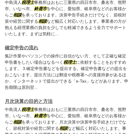
中島清人
税理士
事務所はおもに三重県の四日市市、桑名市、熊野
市、いなべ市、
鈴鹿市
を中心に、愛知県、岐阜県などのお客様か
らご
相談
を承っております。決算申告手続きだけでなく、節税対
策や経営に関する
相談
など幅広く対応いたします。事業者の方が
抱える経理業務の負担を少しでも軽減できるよう全力でサポート
いたします。まずは気軽に...
確定申告の流れ
集計作業やパソコンでの操作に自信がない方、そして正確な確定
申告書をしたい場合はなるべく
税理士
に依頼することをおすすめ
します。 3.確定申告書などを提出する。確定申告書などの提出を
おこないます。提出方法には郵送や税務署への直接持参があるほ
か、インターネットで提出ができる「e-Tax」などがあります。申
告期限は原則翌...
月次決算の目的と方法
中島清人
税理士
事務所はおもに三重県の四日市市、桑名市、熊野
市、いなべ市、
鈴鹿市
を中心に、愛知県、岐阜県などのお客様か
らご
相談
を承っております。月次決算や決算申告手続きだけでな
く、節税対策や経営に関する
相談
など幅広く対応いたします。事