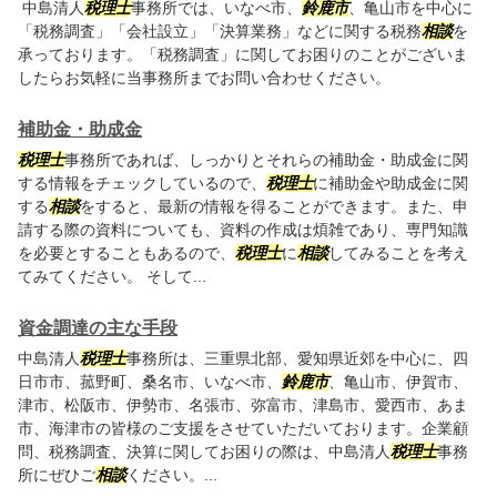
中島清人
税理士
事務所では、いなべ市、
鈴鹿市
、亀山市を中心に
「税務調査」「会社設立」「決算業務」などに関する税務
相談
を
承っております。「税務調査」に関してお困りのことがございま
したらお気軽に当事務所までお問い合わせください。
補助金・助成金
税理士
事務所であれば、しっかりとそれらの補助金・助成金に関
する情報をチェックしているので、
税理士
に補助金や助成金に関
する
相談
をすると、最新の情報を得ることができます。また、申
請する際の資料についても、資料の作成は煩雑であり、専門知識
を必要とすることもあるので、
税理士
に
相談
してみることを考え
てみてください。 そして...
資金調達の主な手段
中島清人
税理士
事務所は、三重県北部、愛知県近郊を中心に、四
日市市、菰野町、桑名市、いなべ市、
鈴鹿市
、亀山市、伊賀市、
津市、松阪市、伊勢市、名張市、弥富市、津島市、愛西市、あま
市、海津市の皆様のご支援をさせていただいております。企業顧
問、税務調査、決算に関してお困りの際は、中島清人
税理士
事務
所にぜひご
相談
ください。...