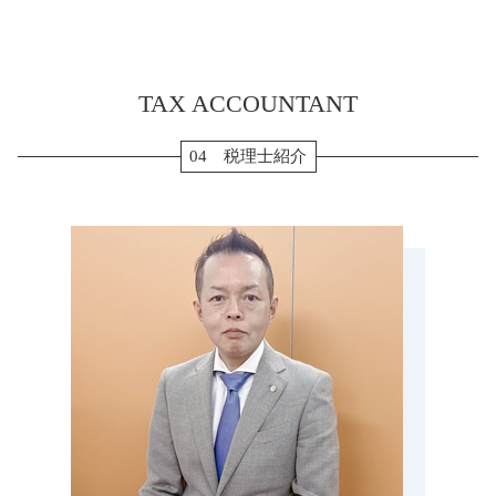
キャッシュフロー計算書 とは
相続税 修正申告
個人事業主 法人化
etax 確定申告
生前対策 亀山市 税理士 相談
経常利益 計算
相続税 申告 期限
会社設立 助成金
消費税 確定申告 個人事業主
確定申告 あま市 税理士 相談
生前贈与 現金
補助金 助成金 違い
住宅ローン 確定申告
会社設立 あま市 税理士 相談
贈与税 非課税
転職 確定申告
TAX ACCOUNTANT
決算申告 四日市市 税理士 相談
生前贈与 現金 手渡し
住宅借入金等特別控除 申告書
決算申告 愛西市 税理士 相談
相続税申告 必要書類
確定申告 退職金
決算申告 伊勢市 税理士 相談
04 税理士紹介
納税 資金
ふるさと納税 確定申告
贈与 桑名市 税理士 相談
相続税 払えない
個人事業主 白色申告
確定申告 伊勢市 税理士 相談
相続税 計算 土地
副業 確定申告
確定申告 津島市 税理士 相談
納税 対策
転職 確定申告 不要
税務調査 名張市 税理士 相談
相続 流れ
生前対策 三重県 税理士 相談
贈与 3年以内
会社設立 愛知県 税理士 相談
生前贈与 メリット
決算申告 名張市 税理士 相談
配偶者居住権 相続税
確定申告 岐阜県 税理士 相談
贈与 菰野町 税理士 相談
決算申告 三重県 税理士 相談
会社設立 名張市 税理士 相談