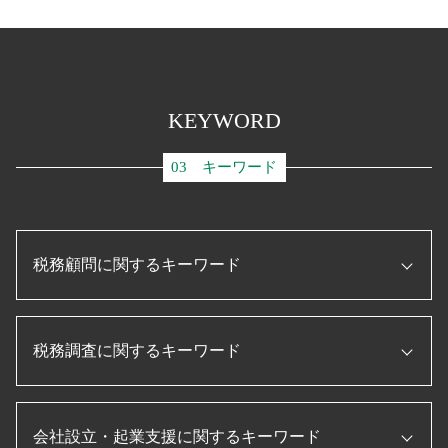
KEYWORD
03 キーワード
税務顧問に関するキーワード
顧問税理士 とは
税務調査に関するキーワード
事業承継 補助金
ものづくり補助金 条件
税務申告書 作成 税理士
税務調査 法人
顧問税理士 メリット
会社設立・起業支援に関するキーワード
税務調査 時期
ものづくり補助金とは