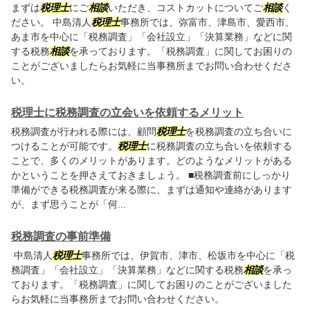
まずは
税理士
にご
相談
いただき、コストカットについてご
相談
く
ださい。 中島清人
税理士
事務所では、弥富市、津島市、愛西市、
あま市を中心に「税務調査」「会社設立」「決算業務」などに関
する税務
相談
を承っております。「税務調査」に関してお困りの
ことがございましたらお気軽に当事務所までお問い合わせくださ
い。
税理士に税務調査の立会いを依頼するメリット
税務調査が行われる際には、顧問
税理士
を税務調査の立ち合いに
つけることが可能です。
税理士
に税務調査の立ち合いを依頼する
ことで、多くのメリットがあります。どのようなメリットがある
かということを押さえておきましょう。 ■税務調査前にしっかり
準備ができる税務調査が来る際に、まずは通知や連絡があります
が、まず思うことが「何...
税務調査の事前準備
中島清人
税理士
事務所では、伊賀市、津市、松坂市を中心に「税
務調査」「会社設立」「決算業務」などに関する税務
相談
を承っ
ております。「税務調査」に関してお困りのことがございました
らお気軽に当事務所までお問い合わせください。