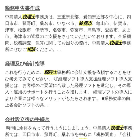
税務申告書作成
中島清人
税理士
事務所は、三重県北部、愛知県近郊を中心に、四
日市市、菰野町、桑名市、いなべ市、
鈴鹿市
、亀山市、伊賀市、
津市、松阪市、伊勢市、名張市、弥富市、津島市、愛西市、あま
市、海津市の皆様のご支援をさせていただいております。企業顧
問、税務調査、決算に関してお困りの際は、中島清人
税理士
事務
所にぜひご
相談
ください。...
経理及び会計指導
これを行うために、
税理士
事務所に会計支援を依頼することをぜ
ひ考えてみてください。 ①経理ソフト導入支援経理ソフト導入支
援とは、お客様のご要望に合致した経理ソフトを選定し、その導
入・運用のサポートを行うことを指します。 経理ソフトの導入に
より企業には様々なメリットがもたらされます。 ■業務効率の向
上各会計ソフトの共...
会社設立後の手続き
時間に余裕をもって行うようにしましょう。中島清人
税理士
事務
所では、四日市市、菰野町、桑名市を中心に「税務調査」「会社