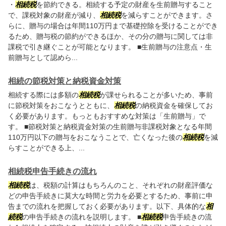
・
相続税
を節約できる。相続する予定の財産を生前贈与すること
で、課税対象の財産が減り、
相続税
を減らすことができます。さ
らに、贈与の場合は年間110万円まで基礎控除を受けることができ
るため、贈与税の節約ができるほか、その分の贈与に関しては非
課税で引き継ぐことが可能となります。 ■生前贈与の注意点・生
前贈与として認めら...
相続の節税対策と納税資金対策
相続する際には多額の
相続税
が課せられることが多いため、事前
に節税対策をおこなうとともに、
相続税
の納税資金を確保してお
く必要があります。もっともおすすめな対策は「生前贈与」で
す。 ■節税対策と納税資金対策の生前贈与非課税対象となる年間
110万円以下の贈与をおこなうことで、亡くなった後の
相続税
を減
らすことができる上、...
相続税申告手続きの流れ
相続税
は、税額の計算はもちろんのこと、それぞれの財産評価な
どの申告手続きに莫大な時間と労力を必要とするため、事前に申
告までの流れを把握しておく必要があります。以下、具体的な
相
続税
の申告手続きの流れを説明します。 ■
相続税
申告手続きの流