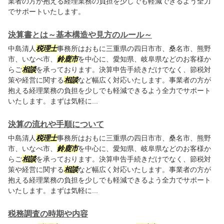
業者の方が抱える経理業務の負担を少しでも軽減できるよう全力
でサポートいたします。
決算書とは～基本構造や見方のルール～
中島清人
税理士
事務所はおもに三重県の四日市市、桑名市、熊野
市、いなべ市、
鈴鹿市
を中心に、愛知県、岐阜県などのお客様か
らご
相談
を承っております。決算申告手続きだけでなく、節税対
策や経営に関する
相談
など幅広く対応いたします。事業者の方が
抱える経理業務の負担を少しでも軽減できるよう全力でサポート
いたします。まずは気軽に...
決算の流れや手順について
中島清人
税理士
事務所はおもに三重県の四日市市、桑名市、熊野
市、いなべ市、
鈴鹿市
を中心に、愛知県、岐阜県などのお客様か
らご
相談
を承っております。決算申告手続きだけでなく、節税対
策や経営に関する
相談
など幅広く対応いたします。事業者の方が
抱える経理業務の負担を少しでも軽減できるよう全力でサポート
いたします。まずは気軽に...
税務調査の時期や内容