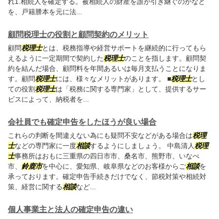
れ1.相続人を確定する。被相続人の財産を誰が引き継ぐのかなど
を、戸籍謄本を元に法...
顧問税理士の役割と顧問契約のメリット
顧問
税理士
とは、税務指導や経営サポートを継続的に行ってもら
えるように一定期間で契約した
税理士
のことを指します。顧問契
約を結んだ場合、顧問料を年間あるいは毎月支払うことになりま
す。顧問
税理士
には、様々なメリットがあります。 ■
税理士
とし
ての役割
税理士
は「税務に関する専門家」として、提供するサー
ビスによって、納税者を...
会社員でも確定申告をしたほうが良い場合
これらの判断を間違えない為にも疑問不安などがある場合は
税理
士
などの専門家に一度
相談
するようにしましょう。 中島清人
税理
士
事務所はおもに三重県の四日市市、桑名市、熊野市、いなべ
市、
鈴鹿市
を中心に、愛知県、岐阜県などのお客様からご
相談
を
承っております。確定申告手続きだけでなく、節税対策や相続対
策、経営に関する
相談
など...
個人事業主と法人の確定申告の違い