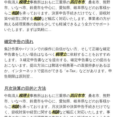
中島清人
税理士
事務所はおもに三重県の
四日市市
、桑名市、熊野
市、いなべ市、鈴鹿市を中心に、愛知県、岐阜県などのお客様か
らご
相談
を承っております。決算申告手続きだけでなく、節税対
策や経営に関する
相談
など幅広く対応いたします。事業者の方が
抱える経理業務の負担を少しでも軽減できるよう全力でサポート
いたします。まずは気軽に...
確定申告の流れ
集計作業やパソコンでの操作に自信がない方、そして正確な確定
申告書をしたい場合はなるべく
税理士
に依頼することをおすすめ
します。 3.確定申告書などを提出する。確定申告書などの提出を
おこないます。提出方法には郵送や税務署への直接持参があるほ
か、インターネットで提出ができる「e-Tax」などがあります。申
告期限は原則翌...
月次決算の目的と方法
中島清人
税理士
事務所はおもに三重県の
四日市市
、桑名市、熊野
市、いなべ市、鈴鹿市を中心に、愛知県、岐阜県などのお客様か
らご
相談
を承っております。月次決算や決算申告手続きだけでな
く、節税対策や経営に関する
相談
など幅広く対応いたします。事