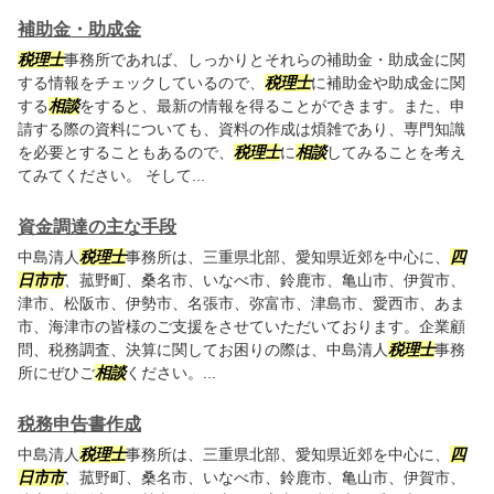
補助金・助成金
税理士
事務所であれば、しっかりとそれらの補助金・助成金に関
する情報をチェックしているので、
税理士
に補助金や助成金に関
する
相談
をすると、最新の情報を得ることができます。また、申
請する際の資料についても、資料の作成は煩雑であり、専門知識
を必要とすることもあるので、
税理士
に
相談
してみることを考え
てみてください。 そして...
資金調達の主な手段
中島清人
税理士
事務所は、三重県北部、愛知県近郊を中心に、
四
日市市
、菰野町、桑名市、いなべ市、鈴鹿市、亀山市、伊賀市、
津市、松阪市、伊勢市、名張市、弥富市、津島市、愛西市、あま
市、海津市の皆様のご支援をさせていただいております。企業顧
問、税務調査、決算に関してお困りの際は、中島清人
税理士
事務
所にぜひご
相談
ください。...
税務申告書作成
中島清人
税理士
事務所は、三重県北部、愛知県近郊を中心に、
四
日市市
、菰野町、桑名市、いなべ市、鈴鹿市、亀山市、伊賀市、