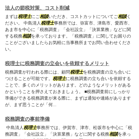
法人の節税対策、コスト削減
まずは
税理士
にご
相談
いただき、コストカットについてご
相談
く
ださい。 中島清人
税理士
事務所では、弥富市、津島市、愛西市、
あま市を中心に「税務調査」「会社設立」「決算業務」などに関
する税務
相談
を承っております。「税務調査」に関してお困りの
ことがございましたらお気軽に当事務所までお問い合わせくださ
い。
税理士に税務調査の立会いを依頼するメリット
税務調査が行われる際には、顧問
税理士
を税務調査の立ち合いに
つけることが可能です。
税理士
に税務調査の立ち合いを依頼する
ことで、多くのメリットがあります。どのようなメリットがある
かということを押さえておきましょう。 ■税務調査前にしっかり
準備ができる税務調査が来る際に、まずは通知や連絡があります
が、まず思うことが「何...
税務調査の事前準備
中島清人
税理士
事務所では、伊賀市、津市、松坂市を中心に「税
務調査」「会社設立」「決算業務」などに関する税務
相談
を承っ