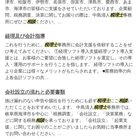
津市、松阪市、伊勢市、名張市、弥富市、津島市、愛西市、あま
市、海津市の皆様のご支援をさせていただいております。企業顧
問、税務調査、決算に関してお困りの際は、中島清人
税理士
事務
所にぜひご
相談
ください。...
経理及び会計指導
これを行うために、
税理士
事務所に会計支援を依頼することをぜ
ひ考えてみてください。 ①経理ソフト導入支援経理ソフト導入支
援とは、お客様のご要望に合致した経理ソフトを選定し、その導
入・運用のサポートを行うことを指します。 経理ソフトの導入に
より企業には様々なメリットがもたらされます。 ■業務効率の向
上各会計ソフトの共...
会社設立の流れと必要書類
抜け漏れのない申告や届出を行うためにも必ず
税理士
にご
相談
い
ただくことをおすすめいたします。 中島清人
税理士
事務所では、
岐阜県海津市を中心に「税務調査」「会社設立」「決算業務」な
どに関する税務
相談
を承っております。「会社設立」「起業支
援」に関してお困りのことがございましたらお気軽に当事務所ま
でお問い合わせください。...