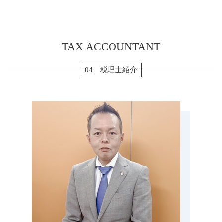
決算 流れ
相続 流れ
法人 税金 種類
確定申告 退職金
確定申告 菰野町 税理士 相談
年次決算
納税 対策
合同会社 設立 ひとりで
消費税 確定申告 個人事業主
税務調査 名張市 税理士 相談
配偶者居住権 相続税
起業 助成金
年末調整 保険料控除
税務調査 岐阜県 税理士 相談
配偶者居住権 節税
住宅ローン 確定申告
TAX ACCOUNTANT
生前対策 三重県 税理士 相談
生前贈与 現金 手渡し
転職 確定申告 不要
贈与 桑名市 税理士 相談
生前贈与 孫
ふるさと納税 確定申告
贈与 名張市 税理士 相談
04 税理士紹介
贈与 3年以内
確定申告 個人事業主
生前対策 四日市市 税理士 相談
マンション 相続税 対策
法人税 確定申告書
会社設立 四日市市 税理士 相談
相続税申告 必要書類
個人事業主 青色申告
決算申告 鈴鹿市 税理士 相談
生前贈与 現金
確定申告 源泉徴収票
税務調査 亀山市 税理士 相談
相続税 計算 土地
会社設立 鈴鹿市 税理士 相談
生前贈与 110万円
会社設立 いなべ市 税理士 相談
小規模宅地 特例 相続税
相続税 津島市 税理士 相談
相続税 払えない
決算申告 愛知県 税理士 相談
生前対策 菰野町 税理士 相談
生前対策 亀山市 税理士 相談
税務調査 海津市 税理士 相談