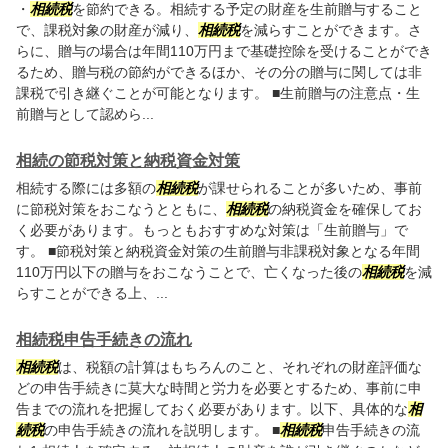
・
相続税
を節約できる。相続する予定の財産を生前贈与すること
で、課税対象の財産が減り、
相続税
を減らすことができます。さ
らに、贈与の場合は年間110万円まで基礎控除を受けることができ
るため、贈与税の節約ができるほか、その分の贈与に関しては非
課税で引き継ぐことが可能となります。 ■生前贈与の注意点・生
前贈与として認めら...
相続の節税対策と納税資金対策
相続する際には多額の
相続税
が課せられることが多いため、事前
に節税対策をおこなうとともに、
相続税
の納税資金を確保してお
く必要があります。もっともおすすめな対策は「生前贈与」で
す。 ■節税対策と納税資金対策の生前贈与非課税対象となる年間
110万円以下の贈与をおこなうことで、亡くなった後の
相続税
を減
らすことができる上、...
相続税申告手続きの流れ
相続税
は、税額の計算はもちろんのこと、それぞれの財産評価な
どの申告手続きに莫大な時間と労力を必要とするため、事前に申
告までの流れを把握しておく必要があります。以下、具体的な
相
続税
の申告手続きの流れを説明します。 ■
相続税
申告手続きの流