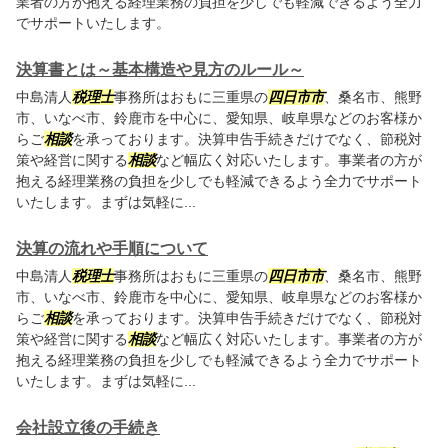
業者の方が抱える経理業務の負担を少しでも軽減できるよう全力
でサポートいたします。
決算書とは～基本構造や見方のルール～
中島清人
税理士
事務所はおもに三重県の
四日市市
、桑名市、熊野
市、いなべ市、鈴鹿市を中心に、愛知県、岐阜県などのお客様か
らご
相談
を承っております。決算申告手続きだけでなく、節税対
策や経営に関する
相談
など幅広く対応いたします。事業者の方が
抱える経理業務の負担を少しでも軽減できるよう全力でサポート
いたします。まずは気軽に...
決算の流れや手順について
中島清人
税理士
事務所はおもに三重県の
四日市市
、桑名市、熊野
市、いなべ市、鈴鹿市を中心に、愛知県、岐阜県などのお客様か
らご
相談
を承っております。決算申告手続きだけでなく、節税対
策や経営に関する
相談
など幅広く対応いたします。事業者の方が
抱える経理業務の負担を少しでも軽減できるよう全力でサポート
いたします。まずは気軽に...
会社設立後の手続き