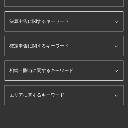
節税 保険
法人税 申告書 作成
法人 税金 対策
税理士 役割
合同会社 設立 流れ
税務調査 修正申告
プロパー融資 とは
決算申告に関するキーワード
法人 設立後 手続き
税務調査 法人
企業 資金調達
新規開業資金 日本政策金融公庫
法人 節税
税務申告書 作成 税理士
個人事業主 法人成り
税務調査 準備
pl 表
ものづくり補助金とは
株式会社 設立 流れ
税務調査 内容
確定申告に関するキーワード
損益計算書 とは
日本政策金融公庫
会社設立後 手続き
税務調査 入りやすい
賃借対照表 損益計算書
補助金 助成金
会社設立 流れ
税務調査 無申告
経常利益 計算
事業再構築 補助金
会社設立 資本金
確定申告 時期
税務調査 時期
経営管理 とは
事業承継 補助金
補助金 助成金 違い
相続・贈与に関するキーワード
確定申告 やり方
税務調査 追徴課税
キャッシュフロー計算書 とは
ものづくり補助金 条件
個人事業主 法人化 デメリット
確定申告 流れ
個人事業主 赤字 税務調査
月次決算 目的
信用保証協会 融資
個人事業主 法人化
etax 確定申告
役員報酬 節税
法人税 申告書 作成手順
納税 資金
法人 節税
法人設立届出書
住宅借入金等特別控除 申告書
税務調査 必要書類
決算書 作成 手順
エリアに関するキーワード
相続税 申告 期限
顧問税理士 メリット
会社 資本金 とは
確定申告 医療費 控除
国税局 査察 流れ
月次決算 とは
相続税 修正申告
会社設立 費用 経費
個人事業主 白色申告
税務調査 税理士 立会
決算 とは
相続税 節税
会社設立後 届出
副業 確定申告
贈与 伊賀市 税理士 相談
税務調査 立会
キャッシュフロー計算書 作り方
生前贈与 メリット
起業 補助金
法人 確定申告 提出書類
決算申告 海津市 税理士 相談
相続税 税務調査 一般家庭
月次決算 流れ
贈与税 非課税
会社設立 助成金
所得税 確定申告
生前対策 津島市 税理士 相談