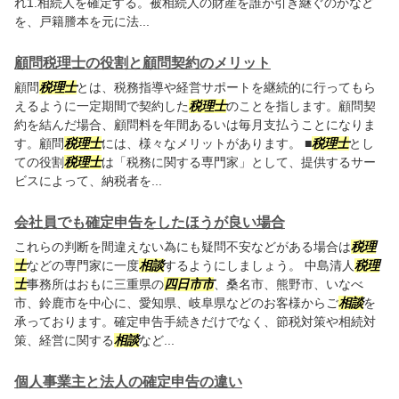
れ1.相続人を確定する。被相続人の財産を誰が引き継ぐのかなど
を、戸籍謄本を元に法...
顧問税理士の役割と顧問契約のメリット
顧問
税理士
とは、税務指導や経営サポートを継続的に行ってもら
えるように一定期間で契約した
税理士
のことを指します。顧問契
約を結んだ場合、顧問料を年間あるいは毎月支払うことになりま
す。顧問
税理士
には、様々なメリットがあります。 ■
税理士
とし
ての役割
税理士
は「税務に関する専門家」として、提供するサー
ビスによって、納税者を...
会社員でも確定申告をしたほうが良い場合
これらの判断を間違えない為にも疑問不安などがある場合は
税理
士
などの専門家に一度
相談
するようにしましょう。 中島清人
税理
士
事務所はおもに三重県の
四日市市
、桑名市、熊野市、いなべ
市、鈴鹿市を中心に、愛知県、岐阜県などのお客様からご
相談
を
承っております。確定申告手続きだけでなく、節税対策や相続対
策、経営に関する
相談
など...
個人事業主と法人の確定申告の違い