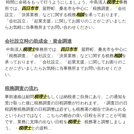
時間に余裕をもって行うようにしましょう。中島清人
税理士
事務
所では、
四日市市
、菰野町、桑名市を中心に「税務調査」「会社
設立」「決算業務」などに関する税務
相談
を承っております。
「会社設立」「起業支援」に関してお困りのことがございました
らお気軽に当事務所までお問い合わせください。
会社設立時の助成金・資金調達
中島清人
税理士
事務所では、
四日市市
、菰野町、桑名市を中心に
「税務調査」「会社設立」「決算業務」などに関する税務
相談
を
承っております。「会社設立」「起業支援」に関してお困りのこ
とがございましたらお気軽に当事務所までお問い合わせくださ
い。
税務調査の流れ
事前連絡は顧問
税理士
もしくは納税者ご自身にあり、この通知を
受け取った後に税務調査の日程調整が行われます。 ・調査日の日
程調整税務調査の日程調整は必ずしも税務署の都合で決められる
というわけではなく、こちらの都合の良い日程を示すことが可能
です。業務に支障の出ない日程を
税理士
、税務署と調整しましょ
う。 ・
税理士
との資料...