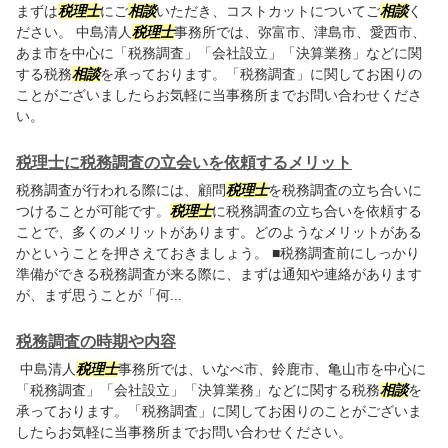
まずは
税理士
にご
相談
いただき、コストカットについてご
相談
く
ださい。 中島清人
税理士
事務所では、弥富市、津島市、愛西市、
あま市を中心に「税務調査」「会社設立」「決算業務」などに関
する税務
相談
を承っております。「税務調査」に関してお困りの
ことがございましたらお気軽に当事務所までお問い合わせくださ
い。
税理士に税務調査の立会いを依頼するメリット
税務調査が行われる際には、顧問
税理士
を税務調査の立ち合いに
つけることが可能です。
税理士
に税務調査の立ち合いを依頼する
ことで、多くのメリットがあります。どのようなメリットがある
かということを押さえておきましょう。 ■税務調査前にしっかり
準備ができる税務調査が来る際に、まずは通知や連絡があります
が、まず思うことが「何...
税務調査の時期や内容
中島清人
税理士
事務所では、いなべ市、鈴鹿市、亀山市を中心に
「税務調査」「会社設立」「決算業務」などに関する税務
相談
を
承っております。「税務調査」に関してお困りのことがございま
したらお気軽に当事務所までお問い合わせください。