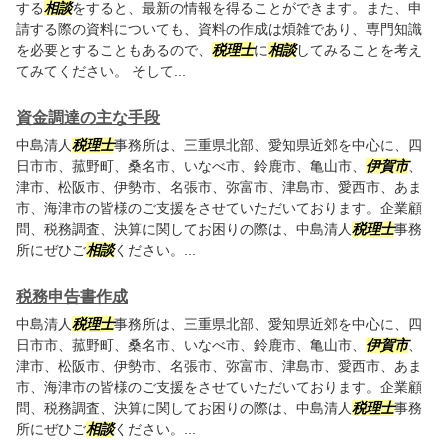
する
相談
をすると、最新の情報を得ることができます。また、申
請する際の資料についても、資料の作成は煩雑であり、専門知識
を必要とすることもあるので、
税理士
に
相談
してみることを考え
てみてください。 そして...
資金調達の主な手段
中島清人
税理士
事務所は、三重県北部、愛知県近郊を中心に、四
日市市、菰野町、桑名市、いなべ市、鈴鹿市、亀山市、
伊賀市
、
津市、松阪市、伊勢市、名張市、弥富市、津島市、愛西市、あま
市、海津市の皆様のご支援をさせていただいております。企業顧
問、税務調査、決算に関してお困りの際は、中島清人
税理士
事務
所にぜひご
相談
ください。...
税務申告書作成
中島清人
税理士
事務所は、三重県北部、愛知県近郊を中心に、四
日市市、菰野町、桑名市、いなべ市、鈴鹿市、亀山市、
伊賀市
、
津市、松阪市、伊勢市、名張市、弥富市、津島市、愛西市、あま
市、海津市の皆様のご支援をさせていただいております。企業顧
問、税務調査、決算に関してお困りの際は、中島清人
税理士
事務
所にぜひご
相談
ください。...