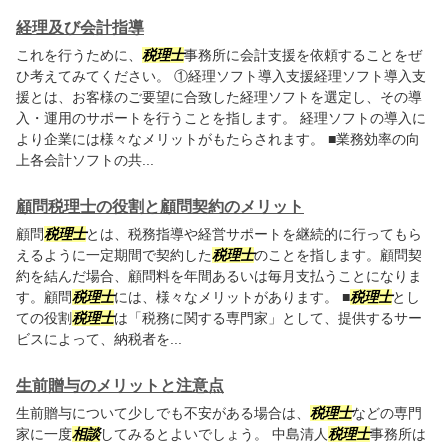
経理及び会計指導
これを行うために、
税理士
事務所に会計支援を依頼することをぜ
ひ考えてみてください。 ①経理ソフト導入支援経理ソフト導入支
援とは、お客様のご要望に合致した経理ソフトを選定し、その導
入・運用のサポートを行うことを指します。 経理ソフトの導入に
より企業には様々なメリットがもたらされます。 ■業務効率の向
上各会計ソフトの共...
顧問税理士の役割と顧問契約のメリット
顧問
税理士
とは、税務指導や経営サポートを継続的に行ってもら
えるように一定期間で契約した
税理士
のことを指します。顧問契
約を結んだ場合、顧問料を年間あるいは毎月支払うことになりま
す。顧問
税理士
には、様々なメリットがあります。 ■
税理士
とし
ての役割
税理士
は「税務に関する専門家」として、提供するサー
ビスによって、納税者を...
生前贈与のメリットと注意点
生前贈与について少しでも不安がある場合は、
税理士
などの専門
家に一度
相談
してみるとよいでしょう。 中島清人
税理士
事務所は