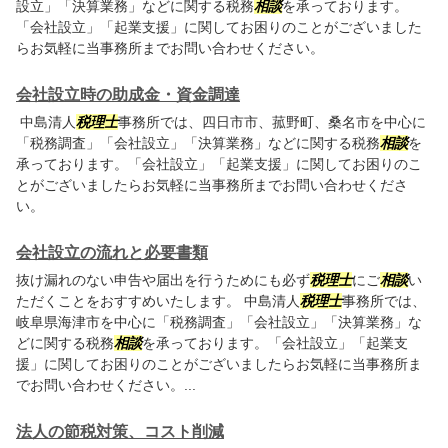
設立」「決算業務」などに関する税務
相談
を承っております。
「会社設立」「起業支援」に関してお困りのことがございました
らお気軽に当事務所までお問い合わせください。
会社設立時の助成金・資金調達
中島清人
税理士
事務所では、四日市市、菰野町、桑名市を中心に
「税務調査」「会社設立」「決算業務」などに関する税務
相談
を
承っております。「会社設立」「起業支援」に関してお困りのこ
とがございましたらお気軽に当事務所までお問い合わせくださ
い。
会社設立の流れと必要書類
抜け漏れのない申告や届出を行うためにも必ず
税理士
にご
相談
い
ただくことをおすすめいたします。 中島清人
税理士
事務所では、
岐阜県海津市を中心に「税務調査」「会社設立」「決算業務」な
どに関する税務
相談
を承っております。「会社設立」「起業支
援」に関してお困りのことがございましたらお気軽に当事務所ま
でお問い合わせください。...
法人の節税対策、コスト削減