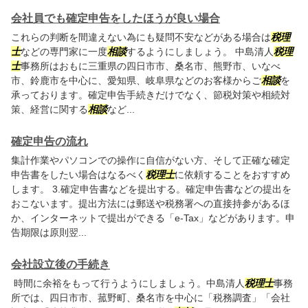
会社員でも確定申告をしたほうが良い場合
これらの判断を間違えない為にも疑問不安などがある場合は
税理
士
などの専門家に一度
相談
するようにしましょう。 中島清人
税理
士
事務所はおもに三重県の四日市市、桑名市、熊野市、いなべ
市、鈴鹿市を中心に、愛知県、岐阜県などのお客様からご
相談
を
承っております。確定申告手続きだけでなく、節税対策や相続対
策、経営に関する
相談
など...
確定申告の流れ
集計作業やパソコンでの操作に自信がない方、そして正確な確定
申告書をしたい場合はなるべく
税理士
に依頼することをおすすめ
します。 3.確定申告書などを提出する。確定申告書などの提出を
おこないます。提出方法には郵送や税務署への直接持参があるほ
か、インターネットで提出ができる「e-Tax」などがあります。申
告期限は原則翌...
会社設立後の手続き
時間に余裕をもって行うようにしましょう。中島清人
税理士
事務
所では、四日市市、菰野町、桑名市を中心に「税務調査」「会社