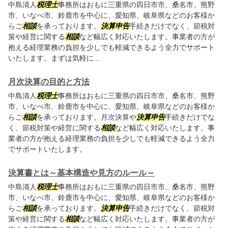
中島清人
税理士
事務所はおもに三重県の四日市市、桑名市、熊野
市、いなべ市、鈴鹿市を中心に、愛知県、岐阜県などのお客様か
らご
相談
を承っております。
決算申告
手続きだけでなく、節税対
策や経営に関する
相談
など幅広く対応いたします。事業者の方が
抱える経理業務の負担を少しでも軽減できるよう全力でサポート
いたします。まずは気軽に...
月次決算の目的と方法
中島清人
税理士
事務所はおもに三重県の四日市市、桑名市、熊野
市、いなべ市、鈴鹿市を中心に、愛知県、岐阜県などのお客様か
らご
相談
を承っております。月次決算や
決算申告
手続きだけでな
く、節税対策や経営に関する
相談
など幅広く対応いたします。事
業者の方が抱える経理業務の負担を少しでも軽減できるよう全力
でサポートいたします。
決算書とは～基本構造や見方のルール～
中島清人
税理士
事務所はおもに三重県の四日市市、桑名市、熊野
市、いなべ市、鈴鹿市を中心に、愛知県、岐阜県などのお客様か
らご
相談
を承っております。
決算申告
手続きだけでなく、節税対
策や経営に関する
相談
など幅広く対応いたします。事業者の方が