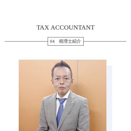
経常利益 計算
配偶者居住権 節税
会社設立 資本金
法人 確定申告 提出書類
確定申告 津島市 税理士 相談
決算 流れ
生前贈与 現金
起業 助成金
住宅ローン 確定申告
贈与 伊賀市 税理士 相談
納税 対策
個人事業主 法人成り
法人税 確定申告書
生前対策 いなべ市 税理士 相談
生前贈与 メリット
副業 確定申告
TAX ACCOUNTANT
贈与 海津市 税理士 相談
生前贈与 110万円
消費税 確定申告 個人事業主
相続税 愛知県 税理士 相談
マンション 相続税 対策
確定申告 医療費 控除
税務調査 愛知県 税理士 相談
04 税理士紹介
小規模宅地 特例 相続税
確定申告 時期
生前対策 桑名市 税理士 相談
生前贈与 現金 手渡し
確定申告 源泉徴収票
決算申告 亀山市 税理士 相談
生前贈与 孫
所得税 確定申告
決算申告 いなべ市 税理士 相談
相続 流れ
確定申告 個人事業主
会社設立 名張市 税理士 相談
相続税 払えない
贈与 愛知県 税理士 相談
相続税 申告書 添付書類
相続税 名張市 税理士 相談
配偶者居住権 相続税
贈与 津島市 税理士 相談
相続税 申告 期限
確定申告 いなべ市 税理士 相談
税務調査 亀山市 税理士 相談
税務顧問 四日市市 税理士 相談
会社設立 松坂市 税理士 相談