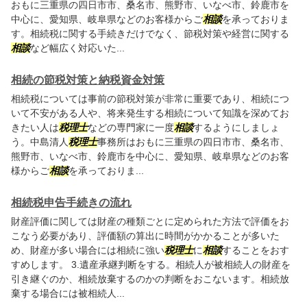
おもに三重県の四日市市、桑名市、熊野市、いなべ市、鈴鹿市を
中心に、愛知県、岐阜県などのお客様からご
相談
を承っておりま
す。相続税に関する手続きだけでなく、節税対策や経営に関する
相談
など幅広く対応いた...
相続の節税対策と納税資金対策
相続税については事前の節税対策が非常に重要であり、相続につ
いて不安がある人や、将来発生する相続について知識を深めてお
きたい人は
税理士
などの専門家に一度
相談
するようにしましょ
う。中島清人
税理士
事務所はおもに三重県の四日市市、桑名市、
熊野市、いなべ市、鈴鹿市を中心に、愛知県、岐阜県などのお客
様からご
相談
を承っておりま...
相続税申告手続きの流れ
財産評価に関しては財産の種類ごとに定められた方法で評価をお
こなう必要があり、評価額の算出に時間がかかることが多いた
め、財産が多い場合には相続に強い
税理士
に
相談
することをおす
すめします。 3.遺産承継判断をする。相続人が被相続人の財産を
引き継ぐのか、相続放棄するのかの判断をおこないます。相続放
棄する場合には被相続人...