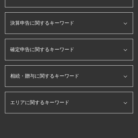
相続税 税務調査 一般家庭
税務申告書 作成 税理士
国税局 査察 流れ
顧問税理士 メリット
会社設立 費用 経費
税務調査 追徴課税
税理士 役割
決算申告に関するキーワード
個人事業主 法人化
役員報酬 節税
法人税 申告書 作成
起業 補助金
税務調査 立会
補助金 助成金
株式会社 設立 流れ
決算 対策
法人税 申告書 作成手順
プロパー融資 とは
補助金 助成金 違い
税務調査 入りやすい
確定申告に関するキーワード
決算 とは
法人 節税
会社設立後 届出
税務調査 必要書類
キャッシュフロー計算書 作り方
税務申告書 とは
会社設立後 手続き
税務調査 時期
月次決算 目的
信用保証協会 融資
合同会社 設立 ひとりで
確定申告 退職金
税務調査 とは
決算書 作成 手順
日本政策金融公庫
会社設立 定款
相続・贈与に関するキーワード
確定申告 流れ
法人 税金 対策
経営管理 とは
企業 資金調達
個人事業主 法人化 デメリット
etax 確定申告
税務調査 内容
損益計算書 とは
税理士 顧問契約
会社設立 助成金
個人事業主 白色申告
税務調査 修正申告
年次決算
相続税申告 必要書類
資金調達 とは
会社設立 流れ
ふるさと納税 確定申告
税務調査 税理士 立会
キャッシュフロー計算書 とは
エリアに関するキーワード
相続税 修正申告
記帳代行 とは
法人 税金 種類
年末調整 保険料控除
税務調査 準備
pl 表
贈与 3年以内
合同会社 設立 流れ
転職 確定申告
法人 節税
賃借対照表 損益計算書
納税 資金
法人 設立後 手続き
確定申告 スマホ
贈与 伊勢市 税理士 相談
税務調査 法人
月次決算 とは
贈与税 非課税
法人設立届出書
住宅借入金等特別控除 申告書
会社設立 あま市 税理士 相談
節税 保険
月次決算 流れ
相続税 計算 土地
法人化 メリット
転職 確定申告 不要
生前対策 四日市市 税理士 相談