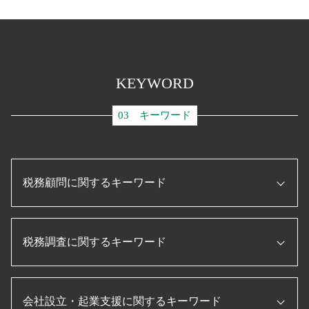
KEYWORD
03 キーワード
税務顧問に関するキーワード
事業再構築 補助金
税務調査に関するキーワード
ものづくり補助金とは
事業承継 補助金
経理指導 税理士
税務調査 流れ
ものづくり補助金 条件
会社設立・起業支援に関するキーワード
個人事業主 赤字 税務調査
顧問税理士 とは