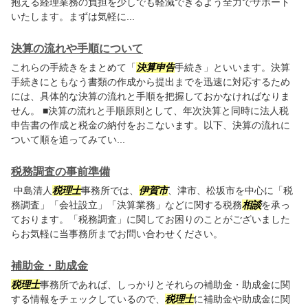
抱える経理業務の負担を少しでも軽減できるよう全力でサポート
いたします。まずは気軽に...
決算の流れや手順について
これらの手続きをまとめて「
決算申告
手続き」といいます。決算
手続きにともなう書類の作成から提出までを迅速に対応するため
には、具体的な決算の流れと手順を把握しておかなければなりま
せん。 ■決算の流れと手順原則として、年次決算と同時に法人税
申告書の作成と税金の納付をおこないます。以下、決算の流れに
ついて順を追ってみてい...
税務調査の事前準備
中島清人
税理士
事務所では、
伊賀市
、津市、松坂市を中心に「税
務調査」「会社設立」「決算業務」などに関する税務
相談
を承っ
ております。「税務調査」に関してお困りのことがございました
らお気軽に当事務所までお問い合わせください。
補助金・助成金
税理士
事務所であれば、しっかりとそれらの補助金・助成金に関
する情報をチェックしているので、
税理士
に補助金や助成金に関