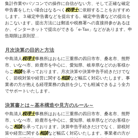
集計作業やパソコンでの操作に自信がない方、そして正確な確定
申告書をしたい場合はなるべく
税理士
に依頼することをおすすめ
します。 3.確定申告書などを提出する。確定申告書などの提出を
おこないます。提出方法には郵送や税務署への直接持参があるほ
か、インターネットで提出ができる「e-Tax」などがあります。申
告期限は原則翌...
月次決算の目的と方法
中島清人
税理士
事務所はおもに三重県の四日市市、桑名市、熊野
市、いなべ市、鈴鹿市を中心に、愛知県、岐阜県などのお客様か
らご
相談
を承っております。月次決算や決算申告手続きだけでな
く、節税対策や経営に関する
相談
など幅広く対応いたします。事
業者の方が抱える経理業務の負担を少しでも軽減できるよう全力
でサポートいたします。
決算書とは～基本構造や見方のルール～
中島清人
税理士
事務所はおもに三重県の四日市市、桑名市、熊野
市、いなべ市、鈴鹿市を中心に、愛知県、岐阜県などのお客様か
らご
相談
を承っております。決算申告手続きだけでなく、節税対
策や経営に関する
相談
など幅広く対応いたします。事業者の方が