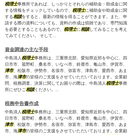
税理士
事務所であれば、しっかりとそれらの補助金・助成金に関
する情報をチェックしているので、
税理士
に補助金や助成金に関
する
相談
をすると、最新の情報を得ることができます。また、申
請する際の資料についても、資料の作成は煩雑であり、専門知識
を必要とすることもあるので、
税理士
に
相談
してみることを考え
てみてください。 そして...
資金調達の主な手段
中島清人
税理士
事務所は、三重県北部、愛知県近郊を中心に、四
日市市、菰野町、桑名市、いなべ市、鈴鹿市、亀山市、伊賀市、
津市
、松阪市、伊勢市、名張市、弥富市、津島市、愛西市、あま
市、海
津市
の皆様のご支援をさせていただいております。企業顧
問、税務調査、決算に関してお困りの際は、中島清人
税理士
事務
所にぜひご
相談
ください。...
税務申告書作成
中島清人
税理士
事務所は、三重県北部、愛知県近郊を中心に、四
日市市、菰野町、桑名市、いなべ市、鈴鹿市、亀山市、伊賀市、
津市
、松阪市、伊勢市、名張市、弥富市、津島市、愛西市、あま
市、海
津市
の皆様のご支援をさせていただいております。企業顧