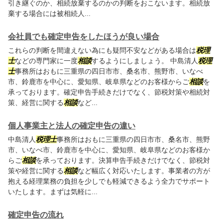
引き継ぐのか、相続放棄するのかの判断をおこないます。相続放
棄する場合には被相続人...
会社員でも確定申告をしたほうが良い場合
これらの判断を間違えない為にも疑問不安などがある場合は
税理
士
などの専門家に一度
相談
するようにしましょう。 中島清人
税理
士
事務所はおもに三重県の四日市市、桑名市、熊野市、いなべ
市、鈴鹿市を中心に、愛知県、岐阜県などのお客様からご
相談
を
承っております。確定申告手続きだけでなく、節税対策や相続対
策、経営に関する
相談
など...
個人事業主と法人の確定申告の違い
中島清人
税理士
事務所はおもに三重県の四日市市、桑名市、熊野
市、いなべ市、鈴鹿市を中心に、愛知県、岐阜県などのお客様か
らご
相談
を承っております。決算申告手続きだけでなく、節税対
策や経営に関する
相談
など幅広く対応いたします。事業者の方が
抱える経理業務の負担を少しでも軽減できるよう全力でサポート
いたします。まずは気軽に...
確定申告の流れ