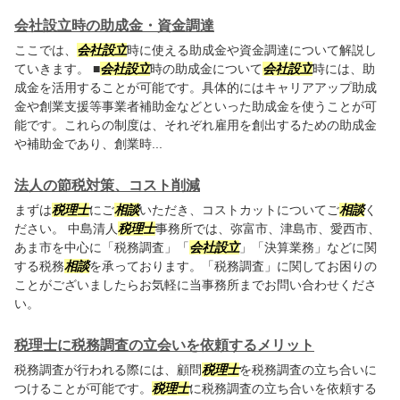
会社設立時の助成金・資金調達
ここでは、
会社設立
時に使える助成金や資金調達について解説し
ていきます。 ■
会社設立
時の助成金について
会社設立
時には、助
成金を活用することが可能です。具体的にはキャリアアップ助成
金や創業支援等事業者補助金などといった助成金を使うことが可
能です。これらの制度は、それぞれ雇用を創出するための助成金
や補助金であり、創業時...
法人の節税対策、コスト削減
まずは
税理士
にご
相談
いただき、コストカットについてご
相談
く
ださい。 中島清人
税理士
事務所では、弥富市、津島市、愛西市、
あま市を中心に「税務調査」「
会社設立
」「決算業務」などに関
する税務
相談
を承っております。「税務調査」に関してお困りの
ことがございましたらお気軽に当事務所までお問い合わせくださ
い。
税理士に税務調査の立会いを依頼するメリット
税務調査が行われる際には、顧問
税理士
を税務調査の立ち合いに
つけることが可能です。
税理士
に税務調査の立ち合いを依頼する