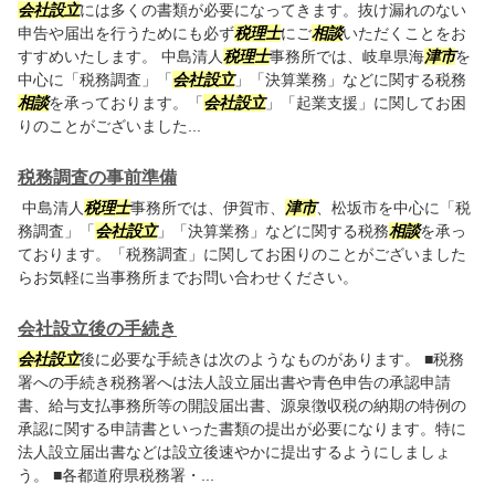
会社設立
には多くの書類が必要になってきます。抜け漏れのない
申告や届出を行うためにも必ず
税理士
にご
相談
いただくことをお
すすめいたします。 中島清人
税理士
事務所では、岐阜県海
津市
を
中心に「税務調査」「
会社設立
」「決算業務」などに関する税務
相談
を承っております。「
会社設立
」「起業支援」に関してお困
りのことがございました...
税務調査の事前準備
中島清人
税理士
事務所では、伊賀市、
津市
、松坂市を中心に「税
務調査」「
会社設立
」「決算業務」などに関する税務
相談
を承っ
ております。「税務調査」に関してお困りのことがございました
らお気軽に当事務所までお問い合わせください。
会社設立後の手続き
会社設立
後に必要な手続きは次のようなものがあります。 ■税務
署への手続き税務署へは法人設立届出書や青色申告の承認申請
書、給与支払事務所等の開設届出書、源泉徴収税の納期の特例の
承認に関する申請書といった書類の提出が必要になります。特に
法人設立届出書などは設立後速やかに提出するようにしましょ
う。 ■各都道府県税務署・...