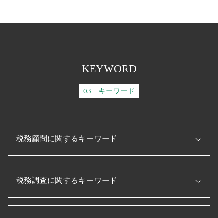
KEYWORD
03 キーワード
税務顧問に関するキーワード
補助金 助成金
税務調査に関するキーワード
プロパー融資 とは
事業再構築 補助金
法人税 申告書 作成
税務調査 とは
信用保証協会 融資