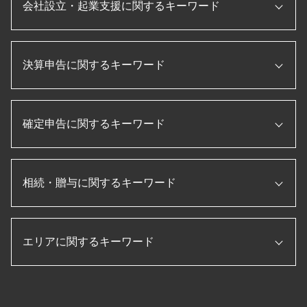
会社設立・起業支援に関するキーワード
決算 対策
税務申告書 とは
節税 保険
ものづくり補助金 条件
国税局 査察 流れ
経理指導 税理士
会社設立 費用 経費
税務調査 時期
事業承継 補助金
決算申告に関するキーワード
会社設立 助成金
税務調査 無申告
顧問税理士 メリット
会社 資本金 とは
税務調査 入りやすい
顧問税理士 とは
株式会社 設立 流れ
法人 節税
年次決算
ものづくり補助金とは
会社設立 資本金
税務調査 法人
確定申告に関するキーワード
キャッシュフロー計算書 とは
法人 節税
個人事業主 法人化 デメリット
相続税 税務調査 一般家庭
法人税 申告書 作成手順
日本政策金融公庫
法人 税金 種類
税務調査 税理士 立会
キャッシュフロー計算書 作り方
税理士 顧問契約
合同会社 設立 流れ
転職 確定申告
税務調査 流れ
月次決算 流れ
記帳代行 とは
起業 補助金
相続・贈与に関するキーワード
個人事業主 青色申告
税務調査 立会
経営管理 とは
税理士 役割
合同会社 設立 ひとりで
所得税 確定申告
税務調査 準備
月次決算 とは
企業 資金調達
会社設立 流れ
個人事業主 白色申告
役員報酬 節税
決算 とは
納税 資金
税務申告書 作成 税理士
起業 助成金
法人 確定申告 提出書類
税務調査 必要書類
損益計算書 とは
エリアに関するキーワード
生前贈与 メリット
資金調達 とは
補助金 助成金 違い
ふるさと納税 確定申告
税務調査 追徴課税
経常利益 計算
配偶者居住権 相続税
法人設立届出書
etax 確定申告
税務調査 内容
賃借対照表 損益計算書
生前贈与 孫
新規開業資金 日本政策金融公庫
住宅借入金等特別控除 申告書
生前対策 海津市 税理士 相談
法人 税金 対策
決算 流れ
相続税 払えない
個人事業主 法人化
確定申告 医療費 控除
決算申告 三重県 税理士 相談
個人事業主 赤字 税務調査
決算書 作成 手順