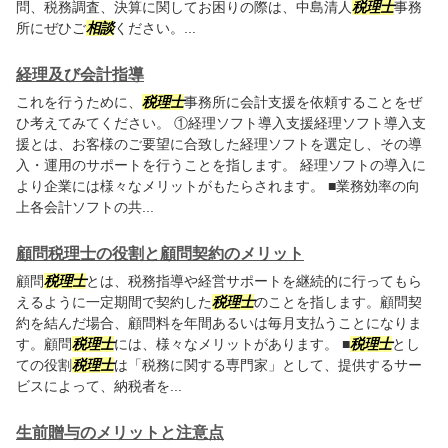
問、税務調査、決算に関してお困りの際は、中島清人
税理士
事務
所にぜひご
相談
ください。...
経理及び会計指導
これを行うために、
税理士
事務所に会計支援を依頼することをぜ
ひ考えてみてください。 ①経理ソフト導入支援経理ソフト導入支
援とは、お客様のご要望に合致した経理ソフトを選定し、その導
入・運用のサポートを行うことを指します。 経理ソフトの導入に
より企業には様々なメリットがもたらされます。 ■業務効率の向
上各会計ソフトの共...
顧問税理士の役割と顧問契約のメリット
顧問
税理士
とは、税務指導や経営サポートを継続的に行ってもら
えるように一定期間で契約した
税理士
のことを指します。顧問契
約を結んだ場合、顧問料を年間あるいは毎月支払うことになりま
す。顧問
税理士
には、様々なメリットがあります。 ■
税理士
とし
ての役割
税理士
は「税務に関する専門家」として、提供するサー
ビスによって、納税者を...
生前贈与のメリットと注意点