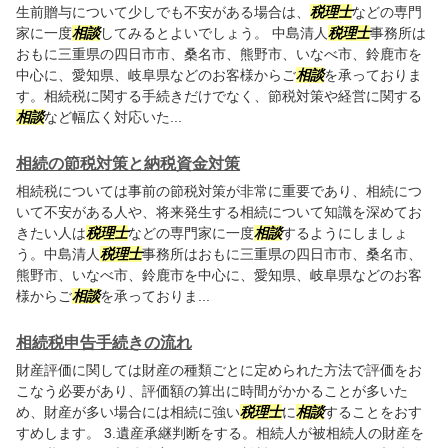
生前贈与について少しでも不安がある場合は、
税理士
などの専門
家に一度
相談
してみるとよいでしょう。 中島清人
税理士
事務所は
おもに三重県の四日市市、桑名市、熊野市、いなべ市、鈴鹿市を
中心に、愛知県、岐阜県などのお客様からご
相談
を承っておりま
す。相続税に関する手続きだけでなく、節税対策や経営に関する
相談
など幅広く対応いた...
相続の節税対策と納税資金対策
相続税については事前の節税対策が非常に重要であり、相続につ
いて不安がある人や、将来発生する相続について知識を深めてお
きたい人は
税理士
などの専門家に一度
相談
するようにしましょ
う。中島清人
税理士
事務所はおもに三重県の四日市市、桑名市、
熊野市、いなべ市、鈴鹿市を中心に、愛知県、岐阜県などのお客
様からご
相談
を承っておりま...
相続税申告手続きの流れ
財産評価に関しては財産の種類ごとに定められた方法で評価をお
こなう必要があり、評価額の算出に時間がかかることが多いた
め、財産が多い場合には相続に強い
税理士
に
相談
することをおす
すめします。 3.遺産承継判断をする。相続人が被相続人の財産を