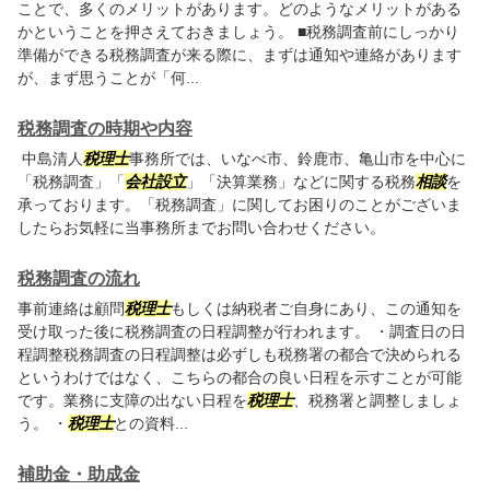
ことで、多くのメリットがあります。どのようなメリットがある
かということを押さえておきましょう。 ■税務調査前にしっかり
準備ができる税務調査が来る際に、まずは通知や連絡があります
が、まず思うことが「何...
税務調査の時期や内容
中島清人
税理士
事務所では、いなべ市、鈴鹿市、亀山市を中心に
「税務調査」「
会社設立
」「決算業務」などに関する税務
相談
を
承っております。「税務調査」に関してお困りのことがございま
したらお気軽に当事務所までお問い合わせください。
税務調査の流れ
事前連絡は顧問
税理士
もしくは納税者ご自身にあり、この通知を
受け取った後に税務調査の日程調整が行われます。 ・調査日の日
程調整税務調査の日程調整は必ずしも税務署の都合で決められる
というわけではなく、こちらの都合の良い日程を示すことが可能
です。業務に支障の出ない日程を
税理士
、税務署と調整しましょ
う。 ・
税理士
との資料...
補助金・助成金