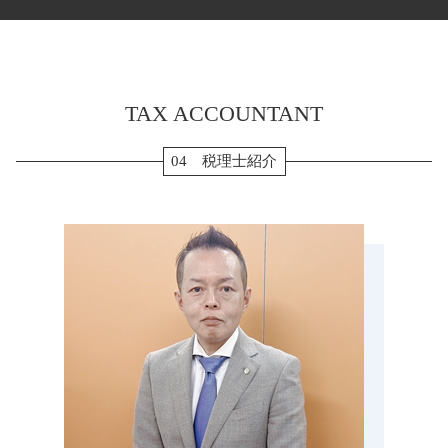
生前贈与 110万円
会社設立後 届出
法人税 確定申告書
贈与 桑名市 税理士 相談
pl 表
相続 流れ
会社設立 定款
転職 確定申告 不要
相続税 松坂市 税理士 相談
月次決算 目的
贈与 3年以内
会社設立後 手続き
確定申告 退職金
決算申告 名張市 税理士 相談
贈与税 非課税
法人化 メリット
確定申告 源泉徴収票
会社設立 愛知県 税理士 相談
相続税 修正申告
確定申告 個人事業主
TAX ACCOUNTANT
税務調査 海津市 税理士 相談
相続税 節税
確定申告 スマホ
相続税 いなべ市 税理士 相談
小規模宅地 特例 相続税
住宅ローン 確定申告
税務顧問 いなべ市 税理士 相談
04 税理士紹介
相続税 申告 期限
消費税 確定申告 個人事業主
税務調査 愛知県 税理士 相談
配偶者居住権 節税
年末調整 保険料控除
確定申告 いなべ市 税理士 相談
納税 対策
確定申告 やり方
会社設立 弥富市 税理士 相談
生前贈与 現金 手渡し
確定申告 流れ
生前対策 津市 税理士 相談
マンション 相続税 対策
確定申告 あま市 税理士 相談
相続税申告 必要書類
確定申告 伊勢市 税理士 相談
相続税 計算 土地
生前対策 岐阜県 税理士 相談
生前贈与 現金
税務顧問 伊勢市 税理士 相談
確定申告 菰野町 税理士 相談
生前対策 弥富市 税理士 相談
贈与 伊賀市 税理士 相談